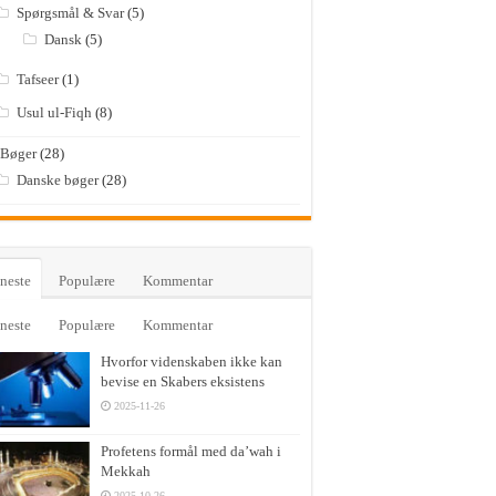
Spørgsmål & Svar
(5)
Dansk
(5)
Tafseer
(1)
Usul ul-Fiqh
(8)
Bøger
(28)
Danske bøger
(28)
neste
Populære
Kommentar
neste
Populære
Kommentar
Hvorfor videnskaben ikke kan
bevise en Skabers eksistens
2025-11-26
Profetens formål med da’wah i
Mekkah
2025-10-26