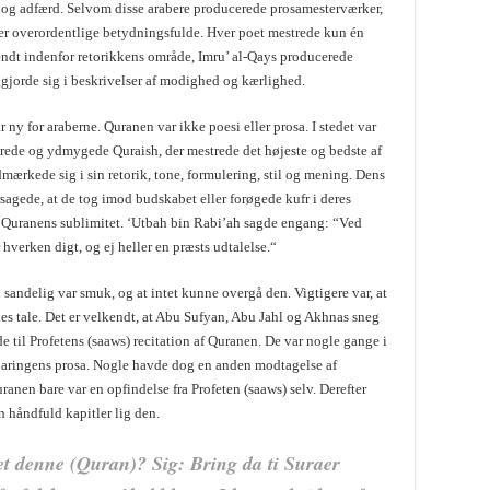
l og adfærd. Selvom disse arabere producerede prosamesterværker,
ker overordentlige betydningsfulde. Hver poet mestrede kun én
endt indenfor retorikkens område, Imru’ al-Qays producerede
jorde sig i beskrivelser af modighed og kærlighed.
r ny for araberne. Quranen var ikke poesi eller prosa. I stedet var
ndrede og ydmygede Quraish, der mestrede det højeste og bedste af
dmærkede sig i sin retorik, tone, formulering, stil og mening. Dens
sagede, at de tog imod budskabet eller forøgede kufr i deres
 Quranens sublimitet. ‘Utbah bin Rabi’ah sagde engang: “Ved
r hverken digt, og ej heller en præsts udtalelse.“
sandelig var smuk, og at intet kunne overgå den. Vigtigere var, at
es tale. Det er velkendt, at Abu Sufyan, Abu Jahl og Akhnas sneg
e til Profetens (saaws) recitation af Quranen. De var nogle gange i
enbaringens prosa. Nogle havde dog en anden modtagelse af
ranen bare var en opfindelse fra Profeten (saaws) selv. Derefter
n håndfuld kapitler lig den.
et denne (Quran)? Sig: Bring da ti Suraer