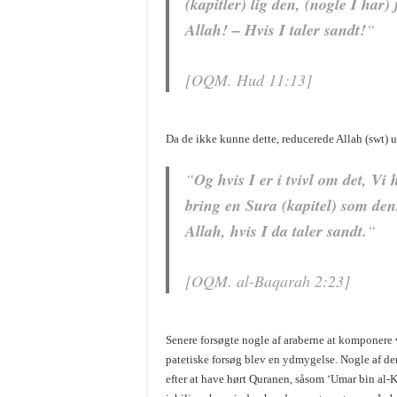
(kapitler) lig den, (nogle I har)
Allah! – Hvis I taler sandt!
“
[OQM. Hud 11:13]
Da de ikke kunne dette, reducerede Allah (swt) u
“
Og hvis I er i tvivl om det, V
bring en Sura (kapitel) som den
Allah, hvis I da taler sandt.
“
[OQM. al-Baqarah 2:23]
Senere forsøgte nogle af araberne at komponere
patetiske forsøg blev en ydmygelse. Nogle af dem
efter at have hørt Quranen, såsom ‘Umar bin al-K