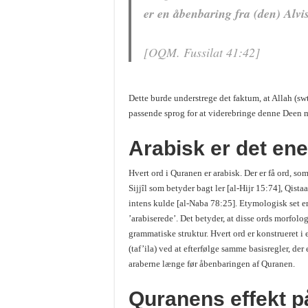
er en åbenbaring fra (den) Alvis
[OQM. Fussilat 41:42]
Dette burde understrege det faktum, at Allah (swt
passende sprog for at viderebringe denne Deen m
Arabisk er det en
Hvert ord i Quranen er arabisk. Der er få ord, so
Sijjîl som betyder bagt ler [al-Hijr 15:74], Qis
intens kulde [al-Naba 78:25]. Etymologisk set er
’arabiserede’. Det betyder, at disse ords morfol
grammatiske struktur. Hvert ord er konstrueret i
(taf’ila) ved at efterfølge samme basisregler, der
araberne længe før åbenbaringen af Quranen.
Quranens effekt p