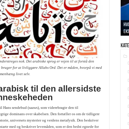
Hvo
ek
Pr
Bet
Sa
Hv
Kate
nderstreges nok. Det arabiske sprog er vejen til at forstå den
e bruger for at livliggøre Allahs Ord. Det er måden, hvorpå vi med
menhæng livet selv.
arabisk til den allersidste
enneskeheden
til Hans sendebud (saaws), som viderebragte den til
gtige dominans over skabelsen. Den fortæller os om de tidligere
torie, universets mysterier og verdens metafysik. Den beskriver
at starte med og beskriver levemåden, som er den bedst egnede for