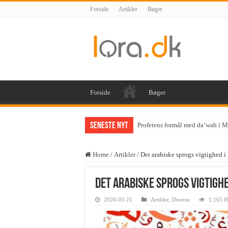
Forside
Artikler
Bøger
Forside
Bøger
Seneste nyt
Profetens formål med da’wah i 
Home
/
Artikler
/
Det arabiske sprogs vigtighed i
Det arabiske sprogs vigtighe
2020-03-21
Artikler
,
Diverse
1,165 H