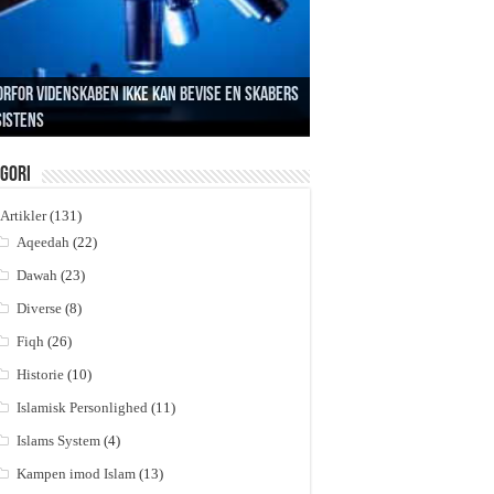
rfor videnskaben ikke kan bevise en Skabers
sistens
ofetens formål med da’wah i Mekkah
ydningen af la ilaha ill Allah
br og håbløshed
em skabte så skaberen?
gori
Artikler
(131)
Aqeedah
(22)
Dawah
(23)
Diverse
(8)
Fiqh
(26)
Historie
(10)
Islamisk Personlighed
(11)
Islams System
(4)
Kampen imod Islam
(13)