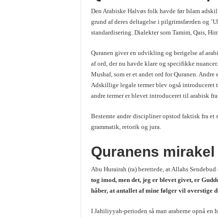
Den Arabiske Halvøs folk havde før Islam adskil
grund af deres deltagelse i pilgrimsfærden og ’
standardisering. Dialekter som Tamim, Qais, Him
Quranen giver en udvikling og berigelse af arab
af ord, der nu havde klare og specifikke nuancer
Mushaf, som er et andet ord for Quranen. Andre e
Adskillige legale termer blev også introduceret ti
andre termer er blevet introduceret til arabisk fra
Bestemte andre discipliner opstod faktisk fra et 
grammatik, retorik og jura.
Quranens mirakel
Abu Hurairah (ra) berettede, at Allahs Sendebud 
tog imod, men det, jeg er blevet givet, er Gud
håber, at antallet af mine følger vil overstig
I Jahiliyyah-perioden så man araberne opnå en hø