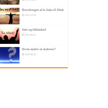
Betydningen af la ilaha ill Allah
2025-10-18
Sabr og håbløshed
2024-09-02
Hvem skabte så skaberen?
2024-08-26