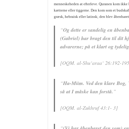
menneskeheden at efterleve. Quranen kom ikke ku
kætterne eller tiggerne. Den kom som et budska
græsk, hebraisk eller latinsk; den blev åbenbaret
“
Og dette er sandelig en åbenba
(Gabriel) har bragt den til dit h
advarerne; på et klart og tydeli
[OQM. al-Shu‘araa‘ 26:192-195
“
Ha-Miim. Ved den klare Bog, Vi
så at I måske kan forstå.
”
[OQM. al-Zukhruf 43:1- 3]
“
(Vi har åbenbaret den som) en