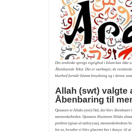
Det arabiske sprogs vigtighed i Islam kan ikke u
Åbenbarede Tekst. Det er værktøjet, de retslærd
klarhed forstår Islams betydning og i denne sam
Allah (swt) valgte 
Åbenbaring til m
Quranen er Allahs (swt) Ord, der blev åbenbaret 
menneskeheden. Quranen illustrerer Allahs almæ
profeter (qisas ul-anbiyyaa), menneskehedens his
for os, hvorfor vi blev placeret her i dunya til 