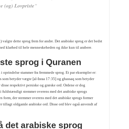
e (og) Lovpriste
“
) valgte dette sprog frem for andre. Det arabiske sprog er det bedst
ed klarhed til hele menneskeheden og ikke kun til arabere.
este sprog i Quranen
m i oprindelse stammer fra fremmede sprog. Et par eksempler er:
taas som betyder vægte [al-Israa 17:35] og ghassaq som betyder
 disse respektivt persiske og græske ord. Ordene er dog
ogi fuldstændigt stemmer overens med det arabiske sprogs
 en form, der stemmer overens med det arabiske sprogs former
 er tillagt oldgamle arabiske ord. Disse ord blev også anvendt af
å det arabiske sprog