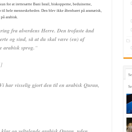
n for at irettesætte Bani Israil, biskopperne, beduinerne,
b til hele menneskeheden. Den blev ikke åbenbaret på aramæisk,
 på arabisk.
ring fra alverdens Herre. Den trofaste ånd
jerte og sind, så at du skal være (en) af
ge arabisk sprog.
“
]
Se
 har visselig gjort den til en arabisk Quran,
Se
 klar og veltalende arabisk Quran, uden