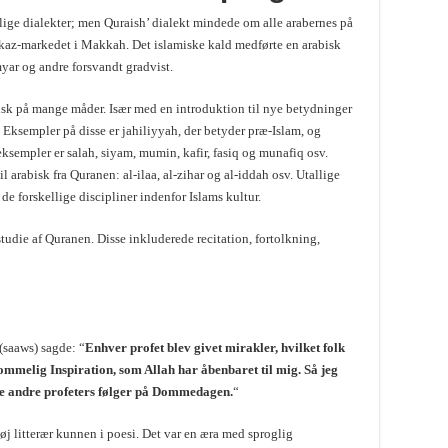
lige dialekter; men Quraish’ dialekt mindede om alle arabernes på
Ukaz-markedet i Makkah. Det islamiske kald medførte en arabisk
yar og andre forsvandt gradvist.
isk på mange måder. Især med en introduktion til nye betydninger
. Eksempler på disse er jahiliyyah, der betyder præ-Islam, og
ksempler er salah, siyam, mumin, kafir, fasiq og munafiq osv.
l arabisk fra Quranen: al-ilaa, al-zihar og al-iddah osv. Utallige
 de forskellige discipliner indenfor Islams kultur.
studie af Quranen. Disse inkluderede recitation, fortolkning,
(saaws) sagde: “
Enhver profet blev givet mirakler, hvilket folk
dommelig Inspiration, som Allah har åbenbaret til mig. Så jeg
e de andre profeters følger på Dommedagen.
“
j litterær kunnen i poesi. Det var en æra med sproglig