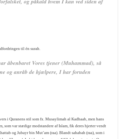
 forfalsket, og påkald hvem I kan ved siden af
dfordringen til én surah.
i har åbenbaret Vores tjener (Muhammad), så
ne og anråb de hjælpere, I har foruden
 vers i Quranens stil som fx. Musaylimah al Kadhaab, men hans
, som var stædige modstandere af Islam, fik deres hjerter vendt
hattab og Jubayr bin Mut’am (raa). Blandt sahabah (raa), som i