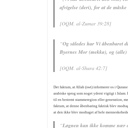
afvigelse (deri), for at de måsk
[OQM. al-Zumar 39:28]
“
Og således har Vi åbenbaret d
Byernes Mor (mekka), og (alle)
[OQM. al-Shura 42:7]
Det faktum, at Allah (swt) informerer os i Qurane
arabiske sprog som noget yderst vigtigt i Islam.
til en bestemt stammeregion eller generation, m
faktum, at denne åbenbaring faktisk blev modtage
at den ikke blev modtaget af hele menneskehed
“
Løgnen kan ikke komme nær de