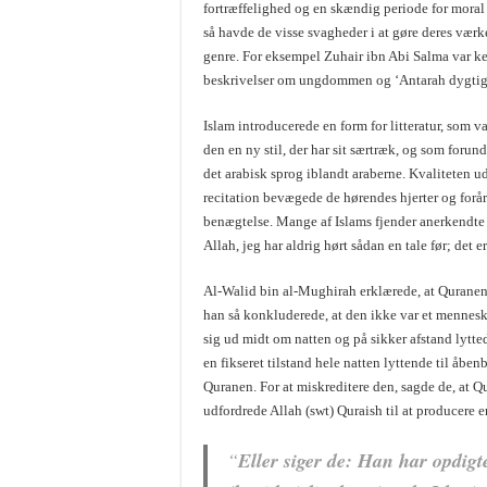
fortræffelighed og en skændig periode for mora
så havde de visse svagheder i at gøre deres vær
genre. For eksempel Zuhair ibn Abi Salma var k
beskrivelser om ungdommen og ‘Antarah dygtigg
Islam introducerede en form for litteratur, som va
den en ny stil, der har sit særtræk, og som foru
det arabisk sprog iblandt araberne. Kvaliteten u
recitation bevægede de hørendes hjerter og forår
benægtelse. Mange af Islams fjender anerkendte
Allah, jeg har aldrig hørt sådan en tale før; det e
Al-Walid bin al-Mughirah erklærede, at Quranen 
han så konkluderede, at den ikke var et mennesk
sig ud midt om natten og på sikker afstand lytted
en fikseret tilstand hele natten lyttende til åb
Quranen. For at miskreditere den, sagde de, at Qu
udfordrede Allah (swt) Quraish til at producere e
“
Eller siger de: Han har opdigt