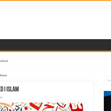
Mekkah
 Islam
d i Islam
its