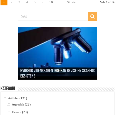
1
2
3
4
5
»
10
...
Sidste
Side 1 af 14
Hvorfor videnskaben ikke kan bevise en Skabers
eksistens
Profetens formål med da’wah i Mekkah
Betydningen af la ilaha ill Allah
Sabr og håbløshed
Hvem skabte så skaberen?
Kategori
Artikler
(131)
Aqeedah
(22)
Dawah
(23)