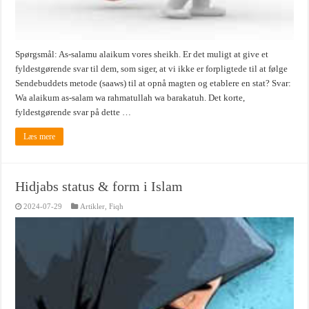
Spørgsmål: As-salamu alaikum vores sheikh. Er det muligt at give et
fyldestgørende svar til dem, som siger, at vi ikke er forpligtede til at følge
Sendebuddets metode (saaws) til at opnå magten og etablere en stat? Svar:
Wa alaikum as-salam wa rahmatullah wa barakatuh. Det korte,
fyldestgørende svar på dette …
Læs mere
Hidjabs status & form i Islam
2024-07-29
Artikler
,
Fiqh