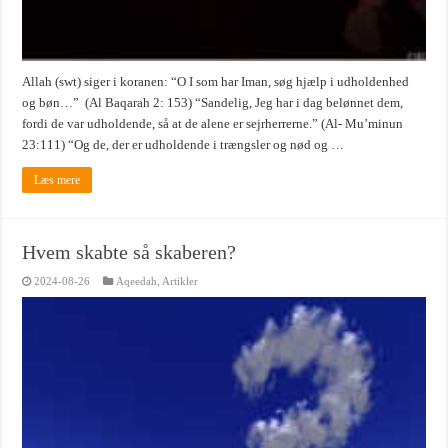
Allah (swt) siger i koranen: “O I som har Iman, søg hjælp i udholdenhed
og bøn…” (Al Baqarah 2: 153) “Sandelig, Jeg har i dag belønnet dem,
fordi de var udholdende, så at de alene er sejrherrerne.” (Al- Mu’minun
23:111) “Og de, der er udholdende i trængsler og nød og …
Læs mere
Hvem skabte så skaberen?
2024-08-26
Aqeedah
,
Artikler