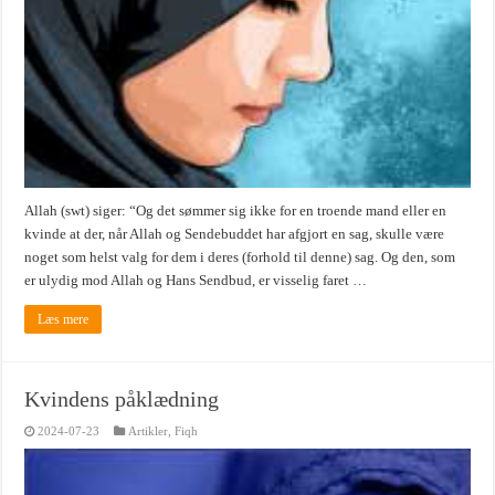
Allah (swt) siger: “Og det sømmer sig ikke for en troende mand eller en
kvinde at der, når Allah og Sendebuddet har afgjort en sag, skulle være
noget som helst valg for dem i deres (forhold til denne) sag. Og den, som
er ulydig mod Allah og Hans Sendbud, er visselig faret …
Læs mere
Kvindens påklædning
2024-07-23
Artikler
,
Fiqh