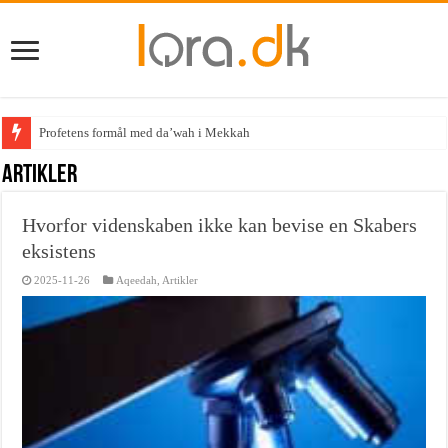
Profetens formål med da’wah i Mekkah
Artikler
Hvorfor videnskaben ikke kan bevise en Skabers
eksistens
2025-11-26
Aqeedah
,
Artikler