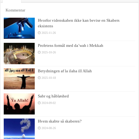
Kommentar
Hvorfor videnskaben ikke kan bevise en Skabers
eksistens
2025-11-26
Profetens formål med da’wah i Mekkah
2025-10-26
Betydningen af la ilaha ill Allah
2025-10-18
Sabr og håbløshed
2024-09-02
Hvem skabte så skaberen?
2024-08-26