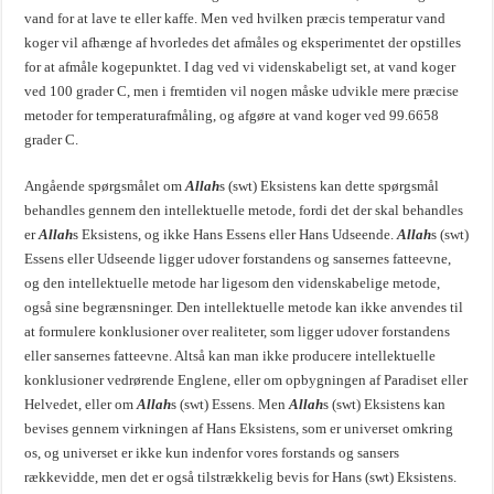
vand for at lave te eller kaffe. Men ved hvilken præcis temperatur vand
koger vil afhænge af hvorledes det afmåles og eksperimentet der opstilles
for at afmåle kogepunktet. I dag ved vi videnskabeligt set, at vand koger
ved 100 grader C, men i fremtiden vil nogen måske udvikle mere præcise
metoder for temperaturafmåling, og afgøre at vand koger ved 99.6658
grader C.
Angående spørgsmålet om
Allah
s (swt) Eksistens kan dette spørgsmål
behandles gennem den intellektuelle metode, fordi det der skal behandles
er
Allah
s Eksistens, og ikke Hans Essens eller Hans Udseende.
Allah
s (swt)
Essens eller Udseende ligger udover forstandens og sansernes fatteevne,
og den intellektuelle metode har ligesom den videnskabelige metode,
også sine begrænsninger. Den intellektuelle metode kan ikke anvendes til
at formulere konklusioner over realiteter, som ligger udover forstandens
eller sansernes fatteevne. Altså kan man ikke producere intellektuelle
konklusioner vedrørende Englene, eller om opbygningen af Paradiset eller
Helvedet, eller om
Allah
s (swt) Essens. Men
Allah
s (swt) Eksistens kan
bevises gennem virkningen af Hans Eksistens, som er universet omkring
os, og universet er ikke kun indenfor vores forstands og sansers
rækkevidde, men det er også tilstrækkelig bevis for Hans (swt) Eksistens.