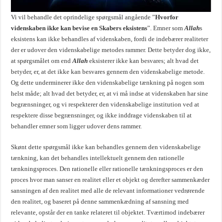
Vi vil behandle det oprindelige spørgsmål angående ”
Hvorfor
videnskaben ikke kan bevise en Skabers eksistens
”. Emner som
Allah
s
eksistens kan ikke behandles af videnskaben, fordi de indebærer realiteter
der er udover den videnskabelige metodes rammer. Dette betyder dog ikke,
at spørgsmålet om end
Allah
eksisterer ikke kan besvares; alt hvad det
betyder, er, at det ikke kan besvares gennem den videnskabelige metode.
Og dette underminerer ikke den videnskabelige tænkning på nogen som
helst måde; alt hvad det betyder, er, at vi må indse at videnskaben har sine
begrænsninger, og vi respekterer den videnskabelige institution ved at
respektere disse begrænsninger, og ikke inddrage videnskaben til at
behandler emner som ligger udover dens rammer.
Skønt dette spørgsmål ikke kan behandles gennem den videnskabelige
tænkning, kan det behandles intellektuelt gennem den rationelle
tænkningsproces. Den rationelle eller rationelle tænkningsproces er den
proces hvor man sanser en realitet eller et objekt og derefter sammenkæder
sansningen af den realitet med alle de relevant informationer vedrørende
den realitet, og baseret på denne sammenkædning af sansning med
relevante, opstår der en tanke relateret til objektet. Tværtimod indebærer