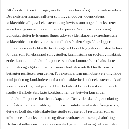
Altså er det ukorrekt at sige, sandheden kun kan nås gennem videnskaben.
Der eksisterer mange realiteter som ligger udover videnskabens
rækkevidde, alligevel eksisterer de og bevises som noget der eksisterer
uden tvivl gennem den intellektuelle proces. Ydermere er der mange
kundskabsfelter hvis emner ligger udover videnskabens eksperimentale
rækkevidde, men den viden, som udledes fra den slags felter, ligger
indenfor den intellektuelle tænknings rækkevidde, og der er et stort behov
for den, som for eksempel sprogstudier, jura, historie og sociologi. Faktisk
er det kun den intellektuelle proces som kan komme frem til absolutte
sandheder og afgørende konklusioner fordi den intellektuelle proces
betragter realiteten som den er. For eksempel kan man observere ting falde
mod jorden og konkludere med absolut sikkerhed at der eksisterer en kraft
som trækker ting mod jorden. Dette betyder ikke at ethvert intellektuelt
studie vil afføde absolutte konklusioner; det betyder kun at den
intellektuelle proces har denne kapacitet. Den videnskabelige tænkning
vil på den anden side aldrig producere absolutte sandheder. Årsagen bag
dette er fordi det videnskabelige studie er baseret på resultater, som er
udkommet af et eksperiment, og disse resultater er baseret på afmåling.
Derfor vil udkommet af det videnskabelige studie afhænge af hvorledes