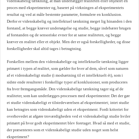
videnskabelig tænkning, at man underlægger realiteten eller objektet en
proces med eksperimenter og, baseret på virkningen af eksperimentets
resultat og ved at måle bestemte parametre, formulere en konklusion.
Derfor er videnskabelig og intellektuel tænkning meget lig hinanden i den
forstand, at begge kræver undersøgelse og studie, begge indebærer brugen
af forstanden og de sensoriske evner for at sanse realiteten, og begge
kræver en realitet eller et objekt. Men der er også forskelligheder, og disse
forskelligheder skal altid tages i betragtning.
Forskellen mellem den videnskabelige og intellektuelle tænkning ligger
primært i typen af realitet, som gælder for hver af dem, såvel som naturen
af et videnskabeligt studie (i modsætning til et intellektuelt ét), som i
sidste ende resulterer i forskellige typer af konklusioner, som produceres
fra hver fremgangsmåde. Den videnskabelige tænkning tager sig af de
realiteter, som kan underlægges processen med eksperimenter. Det der gør
et studie videnskabeligt er tilstedeværelsen af eksperimentet; intet studie
kan betragtes som videnskabeligt uden et eksperiment. Fordi kriteriet for
overhovedet at afgøre troværdigheden ved et videnskabeligt studie hviler
primært på hvor godt eksperimentet blev foretaget. Hvad så med et studie,
der præsenteres som et videnskabeligt studie uden noget som helst
eksperiment?