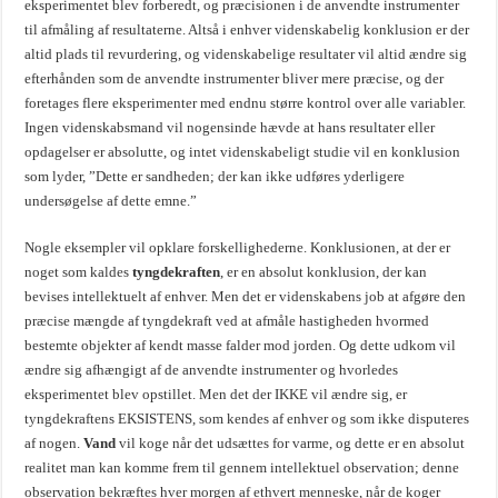
eksperimentet blev forberedt, og præcisionen i de anvendte instrumenter
til afmåling af resultaterne. Altså i enhver videnskabelig konklusion er der
altid plads til revurdering, og videnskabelige resultater vil altid ændre sig
efterhånden som de anvendte instrumenter bliver mere præcise, og der
foretages flere eksperimenter med endnu større kontrol over alle variabler.
Ingen videnskabsmand vil nogensinde hævde at hans resultater eller
opdagelser er absolutte, og intet videnskabeligt studie vil en konklusion
som lyder, ”Dette er sandheden; der kan ikke udføres yderligere
undersøgelse af dette emne.”
Nogle eksempler vil opklare forskellighederne. Konklusionen, at der er
noget som kaldes
tyngdekraften
, er en absolut konklusion, der kan
bevises intellektuelt af enhver. Men det er videnskabens job at afgøre den
præcise mængde af tyngdekraft ved at afmåle hastigheden hvormed
bestemte objekter af kendt masse falder mod jorden. Og dette udkom vil
ændre sig afhængigt af de anvendte instrumenter og hvorledes
eksperimentet blev opstillet. Men det der IKKE vil ændre sig, er
tyngdekraftens EKSISTENS, som kendes af enhver og som ikke disputeres
af nogen.
Vand
vil koge når det udsættes for varme, og dette er en absolut
realitet man kan komme frem til gennem intellektuel observation; denne
observation bekræftes hver morgen af ethvert menneske, når de koger