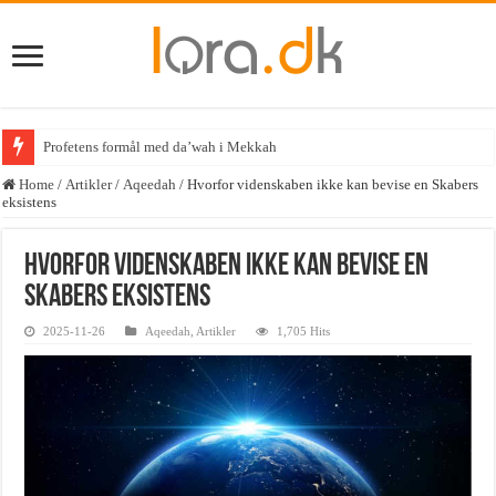
Profetens formål med da’wah i Mekkah
Home
/
Artikler
/
Aqeedah
/
Hvorfor videnskaben ikke kan bevise en Skabers
eksistens
Hvorfor videnskaben ikke kan bevise en
Skabers eksistens
2025-11-26
Aqeedah
,
Artikler
1,705 Hits