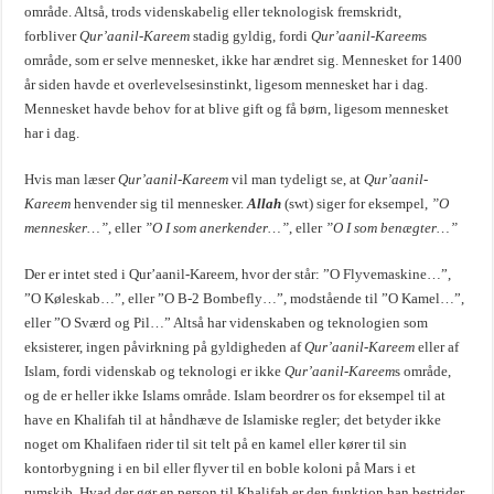
område. Altså, trods videnskabelig eller teknologisk fremskridt,
forbliver
Qur’aanil-Kareem
stadig gyldig, fordi
Qur’aanil-Kareem
s
område, som er selve mennesket, ikke har ændret sig. Mennesket for 1400
år siden havde et overlevelsesinstinkt, ligesom mennesket har i dag.
Mennesket havde behov for at blive gift og få børn, ligesom mennesket
har i dag.
Hvis man læser
Qur’aanil-Kareem
vil man tydeligt se, at
Qur’aanil-
Kareem
henvender sig til mennesker.
Allah
(swt) siger for eksempel,
”O
mennesker…”
, eller
”O I som anerkender…”
, eller
”O I som benægter…”
Der er intet sted i Qur’aanil-Kareem, hvor der står: ”O Flyvemaskine…”,
”O Køleskab…”, eller ”O B-2 Bombefly…”, modstående til ”O Kamel…”,
eller ”O Sværd og Pil…” Altså har videnskaben og teknologien som
eksisterer, ingen påvirkning på gyldigheden af
Qur’aanil-Kareem
eller af
Islam, fordi videnskab og teknologi er ikke
Qur’aanil-Kareem
s område,
og de er heller ikke Islams område. Islam beordrer os for eksempel til at
have en Khalifah til at håndhæve de Islamiske regler; det betyder ikke
noget om Khalifaen rider til sit telt på en kamel eller kører til sin
kontorbygning i en bil eller flyver til en boble koloni på Mars i et
rumskib. Hvad der gør en person til Khalifah er den funktion han bestrider,