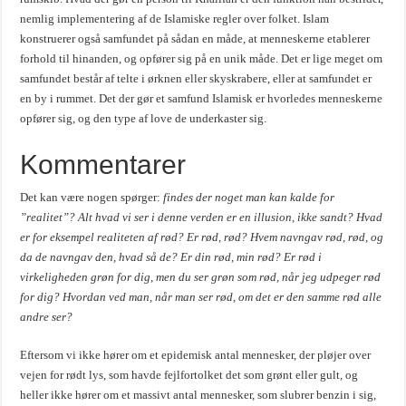
nemlig implementering af de Islamiske regler over folket. Islam
konstruerer også samfundet på sådan en måde, at menneskerne etablerer
forhold til hinanden, og opfører sig på en unik måde. Det er lige meget om
samfundet består af telte i ørknen eller skyskrabere, eller at samfundet er
en by i rummet. Det der gør et samfund Islamisk er hvorledes menneskerne
opfører sig, og den type af love de underkaster sig.
Kommentarer
Det kan være nogen spørger:
findes der noget man kan kalde for
”realitet”? Alt hvad vi ser i denne verden er en illusion, ikke sandt? Hvad
er for eksempel realiteten af rød? Er rød, rød? Hvem navngav rød, rød, og
da de navngav den, hvad så de? Er din rød, min rød? Er rød i
virkeligheden grøn for dig, men du ser grøn som rød, når jeg udpeger rød
for dig? Hvordan ved man, når man ser rød, om det er den samme rød alle
andre ser?
Eftersom vi ikke hører om et epidemisk antal mennesker, der pløjer over
vejen for rødt lys, som havde fejlfortolket det som grønt eller gult, og
heller ikke hører om et massivt antal mennesker, som slubrer benzin i sig,