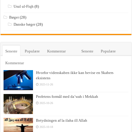
Usul ul-Fiqh
(8)
Bøger
(28)
Danske bøger
(28)
Seneste
Populære
Kommentar
Seneste
Populære
Kommentar
Hvorfor videnskaben ikke kan bevise en Skabers
eksistens
2025-11-26
Profetens formål med da’wah i Mekkah
2025-10-26
Betydningen af la ilaha ill Allah
2025-10-18