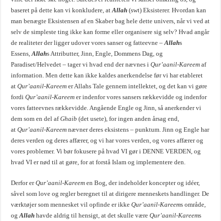
baseret på dette kan vi konkludere, at
Allah
(swt) Eksisterer. Hvordan kan
man benægte Eksistensen af en Skaber bag hele dette univers, når vi ved at
selv de simpleste ting ikke kan forme eller organisere sig selv? Hvad angår
de realiteter der ligger udover vores sanser og fatteevne –
Allah
s
Essens,
Allah
s Attributter, Jinn, Engle, Dommens Dag, og
Paradiset/Helvedet – tager vi hvad end der nævnes i
Qur’aanil-Kareem
af
information. Men dette kan ikke kaldes anerkendelse før vi har etableret
at
Qur’aanil-Kareem
er Allahs Tale gennem intellektet, og det kan vi gøre
fordi
Qur’aanil-Kareem
er indenfor vores sansers rækkevidde og indenfor
vores fatteevnes rækkevidde. Angående Engle og Jinn, så anerkender vi
dem som en del af
Ghaib
(det usete), for ingen anden årsag end,
at
Qur’aanil-Kareem
nævner deres eksistens – punktum. Jinn og Engle har
deres verden og deres affærer, og vi har vores verden, og vores affærer og
vores problemer. Vi bør fokusere på hvad VI gør i DENNE VERDEN, og
hvad VI er nød til at gøre, for at forstå Islam og implementere den.
Derfor er
Qur’aanil-Kareem
en Bog, der indeholder koncepter og idéer,
såvel som love og regler beregnet til at dirigere menneskets handlinger. De
værktøjer som mennesket vil opfinde er ikke
Qur’aanil-Kareem
s område,
og
Allah
havde aldrig til hensigt, at det skulle være
Qur’aanil-Kareem
s