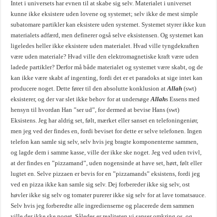
Intet i universets har evnen til at skabe sig selv. Materialet i universet
kunne ikke eksistere uden lovene og systemet; selv ikke de mest simple
subatomare partikler kan eksistere uden systemet. Systemet styrer ikke kun
materialets adfærd, men definerer også selve eksistensen. Og systemet kan
ligeledes heller ikke eksistere uden materialet. Hvad ville tyngdekraften
være uden materiale? Hvad ville den elektromagnetiske kraft være uden
ladede partikler? Derfor må både materialet og systemet være skabt, og de
kan ikke være skabt af ingenting, fordi det er et paradoks at sige intet kan
producere noget. Dette fører til den absolutte konklusion at
Allah
(swt)
eksisterer, og der var slet ikke behov for at undersøge
Allah
s Essens med
hensyn til hvordan Han ”ser ud”, for dermed at bevise Hans (swt)
Eksistens. Jeg har aldrig set, følt, mærket eller sanset en telefoningeniør,
men jeg ved der findes en, fordi beviset for dette er selve telefonen. Ingen
telefon kan samle sig selv, selv hvis jeg bragte komponenterne sammen,
og lagde dem i samme kasse, ville der ikke ske noget. Jeg ved uden tvivl,
at der findes en ”pizzamand”, uden nogensinde at have set, hørt, følt eller
lugtet en. Selve pizzaen er bevis for en ”pizzamands” eksistens, fordi jeg
ved en pizza ikke kan samle sig selv. Dej forbereder ikke sig selv, ost
høvler ikke sig selv og tomater purerer ikke sig selv for at lave tomatsauce.
Selv hvis jeg forberedte alle ingredienserne og placerede dem sammen
ville der ikke ske noget. Således er realiteten vi sanser omkring os, og