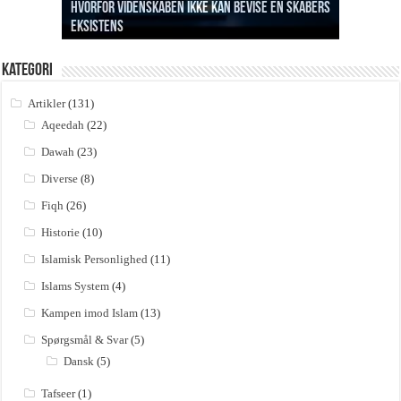
Hvorfor videnskaben ikke kan bevise en Skabers
eksistens
Profetens formål med da’wah i Mekkah
Betydningen af la ilaha ill Allah
Sabr og håbløshed
Hvem skabte så skaberen?
Kategori
Artikler
(131)
Aqeedah
(22)
Dawah
(23)
Diverse
(8)
Fiqh
(26)
Historie
(10)
Islamisk Personlighed
(11)
Islams System
(4)
Kampen imod Islam
(13)
Spørgsmål & Svar
(5)
Dansk
(5)
Tafseer
(1)