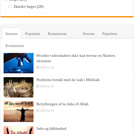
Danske bøger
(28)
Seneste
Populære
Kommentar
Seneste
Populære
Kommentar
Hvorfor videnskaben ikke kan bevise en Skabers
eksistens
2025-11-26
Profetens formål med da’wah i Mekkah
2025-10-26
Betydningen af la ilaha ill Allah
2025-10-18
Sabr og håbløshed