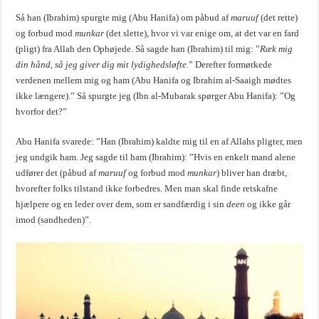
Så han (Ibrahim) spurgte mig (Abu Hanifa) om påbud af
maruuf
(det rette)
og forbud mod
munkar
(det slette), hvor vi var enige om, at det var en fard
(pligt) fra Allah den Ophøjede. Så sagde han (Ibrahim) til mig: ”
Ræk mig
din hånd, så jeg giver dig mit lydighedsløfte.
” Derefter formørkede
verdenen mellem mig og ham (Abu Hanifa og Ibrahim al-Saaigh mødtes
ikke længere).” Så spurgte jeg (Ibn al-Mubarak spørger Abu Hanifa): ”Og
hvorfor det?”
Abu Hanifa svarede: ”Han (Ibrahim) kaldte mig til en af Allahs pligter, men
jeg undgik ham. Jeg sagde til ham (Ibrahim): ”Hvis en enkelt mand alene
udfører det (påbud af
maruuf
og forbud mod
munkar
) bliver han dræbt,
hvorefter folks tilstand ikke forbedres. Men man skal finde retskafne
hjælpere og en leder over dem, som er sandfærdig i sin
deen
og ikke går
imod (sandheden)”.