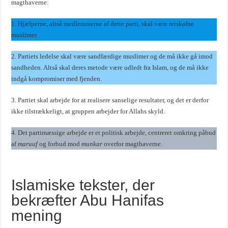
magthaverne:
1. Hjælperne, altså medlemmerne af dette parti, skal være retskafne
muslimer.
2. Partiets ledelse skal være sandfærdige muslimer og de må ikke gå imod
sandheden. Altså skal deres metode være udledt fra Islam, og de må ikke
indgå kompromiser med fjenden.
3. Partiet skal arbejde for at realisere sanselige resultater, og det er derfor
ikke tilstrækkeligt, at gruppen arbejder for Allahs skyld.
4. Det partimæssige arbejde er et politisk arbejde, centreret omkring påbud
af
maruuf
og forbud mod
munkar
overfor magthaverne.
Islamiske tekster, der
bekræfter Abu Hanifas
mening