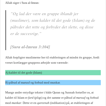
Allah siger i Sura al-Imran:
”Og lad der være en gruppe iblandt jer
(muslimer), som kalder til det gode (Islam) og de
påbyder det rette og forbyder det slette, og disse
er de succesrige.”
[Sura al-Imran 3:104]
Allah forpligter muslimerne her til etableringen af mindst én gruppe, fordi
verset kortlægger gruppens arbejde som værende:
A) kaldet til det gode (Islam)
B) påbud af maruuf og forbud mod munkar.
Mange andre entydige tekster i både Quran og Sunnah fortæller os, at
kaldet til Islam er
fard
(pligt) og det samme er påbud af
maruuf
og forbud
mod
munkar
. Dette er en
qareenah
(indikation) på, at etableringen af