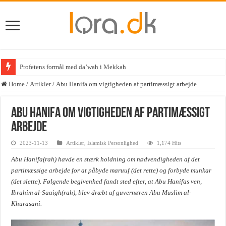
Profetens formål med da’wah i Mekkah
Home
/
Artikler
/
Abu Hanifa om vigtigheden af partimæssigt arbejde
Abu Hanifa om vigtigheden af partimæssigt
arbejde
2023-11-13
Artikler
,
Islamisk Personlighed
1,174 Hits
Abu Hanifa(rah) havde en stærk holdning om nødvendigheden af det
partimæssige arbejde for at påbyde maruuf (det rette) og forbyde munkar
(det slette). Følgende begivenhed fandt sted efter, at Abu Hanifas ven,
Ibrahim al-Saaigh(rah), blev dræbt af guvernøren Abu Muslim al-
Khurasani.