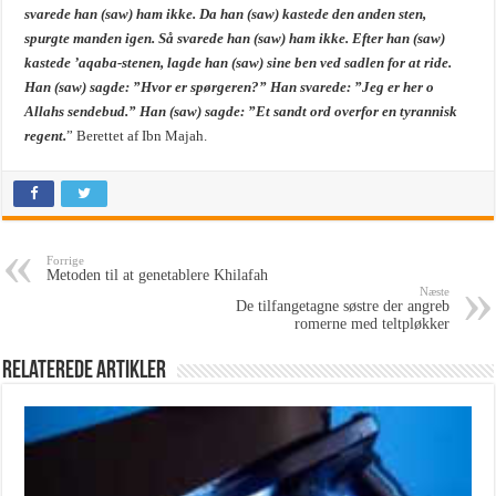
svarede han (saw) ham ikke. Da han (saw) kastede den anden sten,
spurgte manden igen. Så svarede han (saw) ham ikke. Efter han (saw)
kastede ’aqaba-stenen, lagde han (saw) sine ben ved sadlen for at ride.
Han (saw) sagde: ”Hvor er spørgeren?” Han svarede: ”Jeg er her o
Allahs sendebud.” Han (saw) sagde: ”Et sandt ord overfor en tyrannisk
regent.
” Berettet af Ibn Majah.
Forrige
Metoden til at genetablere Khilafah
Næste
De tilfangetagne søstre der angreb
romerne med teltpløkker
Relaterede Artikler