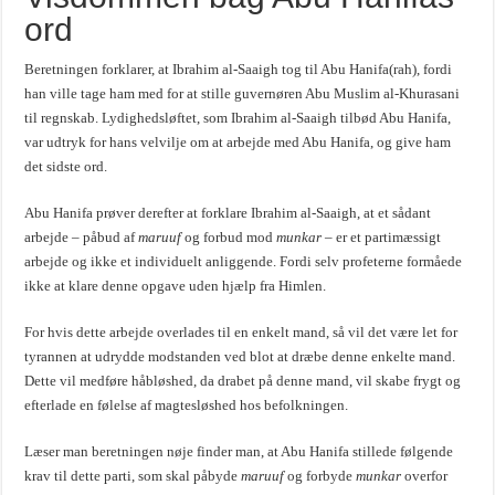
ord
Beretningen forklarer, at Ibrahim al-Saaigh tog til Abu Hanifa(rah), fordi
han ville tage ham med for at stille guvernøren Abu Muslim al-Khurasani
til regnskab. Lydighedsløftet, som Ibrahim al-Saaigh tilbød Abu Hanifa,
var udtryk for hans velvilje om at arbejde med Abu Hanifa, og give ham
det sidste ord.
Abu Hanifa prøver derefter at forklare Ibrahim al-Saaigh, at et sådant
arbejde – påbud af
maruuf
og forbud mod
munkar
– er et partimæssigt
arbejde og ikke et individuelt anliggende. Fordi selv profeterne formåede
ikke at klare denne opgave uden hjælp fra Himlen.
For hvis dette arbejde overlades til en enkelt mand, så vil det være let for
tyrannen at udrydde modstanden ved blot at dræbe denne enkelte mand.
Dette vil medføre håbløshed, da drabet på denne mand, vil skabe frygt og
efterlade en følelse af magtesløshed hos befolkningen.
Læser man beretningen nøje finder man, at Abu Hanifa stillede følgende
krav til dette parti, som skal påbyde
maruuf
og forbyde
munkar
overfor