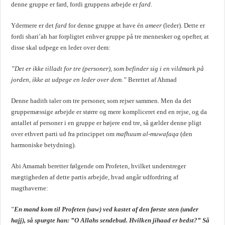
denne gruppe er fard, fordi gruppens arbejde er
fard
.
Ydermere er det
fard
for denne gruppe at have én
ameer
(leder). Dette er
fordi shari’ah har forpligtet enhver gruppe på tre mennesker og opefter, at
disse skal udpege en leder over dem:
”Det er ikke tilladt for tre (personer), som befinder sig i en vildmark på
jorden, ikke at udpege en leder over dem.”
Berettet af Ahmad
Denne hadith taler om tre personer, som rejser sammen. Men da det
gruppemæssige arbejde er større og mere kompliceret end en rejse, og da
antallet af personer i en gruppe er højere end tre, så gælder denne pligt
over ethvert parti ud fra princippet om
mafhuum al-muwafaqa
(den
harmoniske betydning).
Abi Amamah beretter følgende om Profeten, hvilket understreger
mægtigheden af dette partis arbejde, hvad angår udfordring af
magthaverne:
”
En mand kom til Profeten (saw) ved kastet af den første sten (under
hajj), så spurgte han: ”O Allahs sendebud. Hvilken jihaad er bedst?” Så