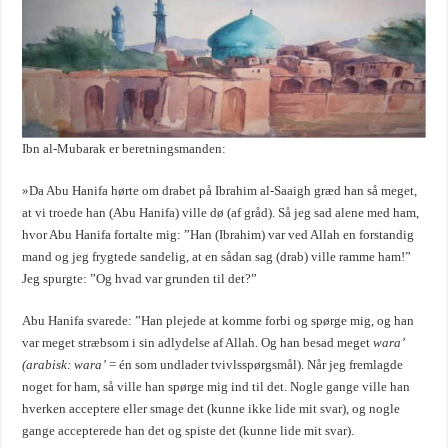
Ibn al-Mubarak er beretningsmanden:
»Da Abu Hanifa hørte om drabet på Ibrahim al-Saaigh græd han så meget,
at vi troede han (Abu Hanifa) ville dø (af gråd). Så jeg sad alene med ham,
hvor Abu Hanifa fortalte mig: ”Han (Ibrahim) var ved Allah en forstandig
mand og jeg frygtede sandelig, at en sådan sag (drab) ville ramme ham!”
Jeg spurgte: ”Og hvad var grunden til det?”
Abu Hanifa svarede: ”Han plejede at komme forbi og spørge mig, og han
var meget stræbsom i sin adlydelse af Allah. Og han besad meget
wara’
(arabisk: wara’
= én som undlader tvivlsspørgsmål). Når jeg fremlagde
noget for ham, så ville han spørge mig ind til det. Nogle gange ville han
hverken acceptere eller smage det (kunne ikke lide mit svar), og nogle
gange accepterede han det og spiste det (kunne lide mit svar).