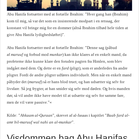
Abu Hanifa fortsætter med at fortælle Ibrahim: ”Hver gang han (Ibrahim)
kom til mig, så var det som en insisterende modpart i en retssag, der
konstant vil bringe mig for en dommer (altså Ibrahim tilbød hele tiden at
give Abu Hanifa lydighedsløftet)”.
Abu Hanifa fortsætter med at fortælle Ibrahim: ”Denne sag (påbud
af
maruuf
og forbud mod
munkar
) kan ikke klares af en enkelt mand, da
profeterne ikke kunne klare den foruden pagten fra Himlen, som blev
indgået med dem. Og dette er en
fard
(pligt), som er anderledes fra andre
pligter. Fordi de andre pligter udføres individuelt. Men når en enkelt mand
påbyder det (
maruuf
) så er hans blod truet, og han udsætter sig selv for
livsfare. Så jeg frygter, at han smider sig selv mod døden. Og hvis manden
dør, så vil andre ikke have modet til at udsætte sig selv for samme fare,
men de vil være passive.”«
Kilde: ”
Ahkaam al-Quraan
”, skrevet af al-Jasaas i kapitlet ”
Baab fard al-
amr bil-maruuf wal nahi an al-munkar
”.
Visdommen bag Abu Hanifas