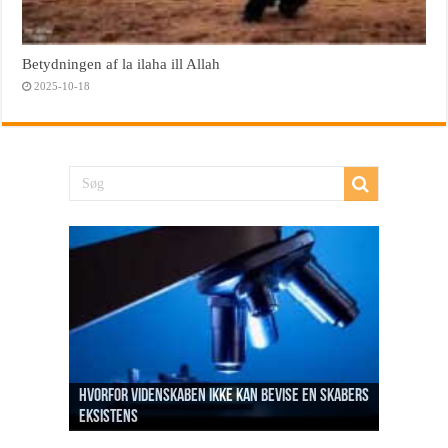
Betydningen af la ilaha ill Allah
2025-10-18
Hvorfor videnskaben ikke kan bevise en Skabers
eksistens
Profetens formål med da’wah i Mekkah
Betydningen af la ilaha ill Allah
Sabr og håbløshed
Hvem skabte så skaberen?