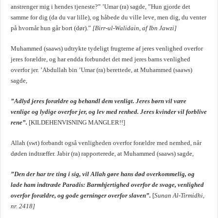
anstrenger mig i hendes tjeneste?” ’Umar (ra) sagde, ”Hun gjorde det
samme for dig (da du var lille), og håbede du ville leve, men dig, du venter
på hvornår hun går bort (dør).”
[Birr-ul-Walidain, af Ibn Jawzi]
Muhammed (saaws) udtrykte tydeligt frugterne af jeres venlighed overfor
jeres forældre, og har endda forbundet det med jeres barns venlighed
overfor jer. ’Abdullah bin ’Umar (ra) berettede, at Muhammed (saaws)
sagde,
”Adlyd jeres forældre og behandl dem venligt. Jeres børn vil være
venlige og lydige overfor jer, og lev med renhed. Jeres kvinder vil forblive
rene”.
[KILDEHENVISNING MANGLER!!]
Allah (swt) forbandt også venligheden overfor forældre med nemhed, når
døden indtræffer. Jabir (ra) rapporterede, at Muhammed (saaws) sagde,
”Den der har tre ting i sig, vil Allah gøre hans død overkommelig, og
lade ham indtræde Paradis: Barmhjertighed overfor de svage, venlighed
overfor forældre, og gode gerninger overfor slaven”.
[
Sunan Al-Tirmidhi,
nr. 2418]