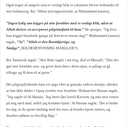
Også noget så simpelt som et venligt blik er ydermere blevet forbundet til
stor belønning. Ibn ’Abbas (ra) rapporterede, at Muhammed (saaws),
”Ingen lydig søn kigger på sine forældre med et venligt blik, uden at
Allah skriver en accepteret pilgrimsfærd til ham.”
De spurgte, ”Og hvis
han kigger hundrede gange på dem hver eneste dag?” Muhammed (saaws)
sagde,
”Ja”. ”Allah er den Barmhjertige, og
Nådige”.
[KILDEHENVISNING MANGLER!!]
Ibn Taimiyah sagde, ”Abu Bakr sagde i sin bog,
Zad ul-Musafir
, ”Den der
gør sine forældre sure, og giver dem tårer i deres øjne, er pålagt at gå
tilbage og få dem til at grine.”
Det pligtopfyldende barn vil søge efter at granske enhver detalje, således
at han ikke falder i Uquq overfor sine forældre. Hisham bin Hassan sagde,
”Jeg sagde til Al-Hassan, ’Jeg lærer
Qur’aanil-Kareem
, og min mor venter
på mig med mad, indtil jeg kommer hjem.’ Al-Hassan sagde, ’Det er bedre
for dig, at du spiser middag med din mor, så hendes hjerte trøstes, og
derefter udfører en frivillig Hajj.”