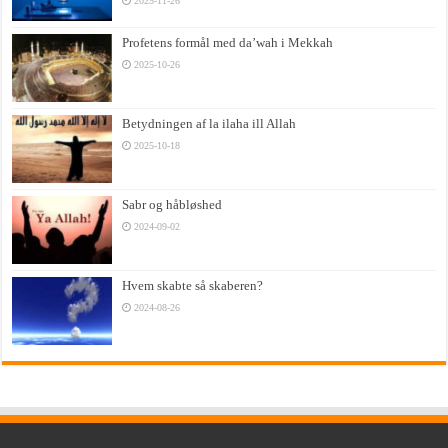
2025-11-26
Profetens formål med da’wah i Mekkah
2025-10-26
Betydningen af la ilaha ill Allah
2025-10-18
Sabr og håbløshed
2024-09-02
Hvem skabte så skaberen?
2024-08-26