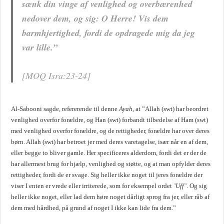
sænk din vinge af venlighed og overbærenhed
nedover dem, og sig: O Herre! Vis dem
barmhjertighed, fordi de opdragede mig da jeg
var lille.”
[MOQ Isra:23-24]
Al-Sabooni sagde, refererende til denne
Ayah
, at ”Allah (swt) har beordret
venlighed overfor forældre, og Han (swt) forbandt tilbedelse af Ham (swt)
med venlighed overfor forældre, og de rettigheder, forældre har over deres
børn. Allah (swt) har betroet jer med deres varetagelse, især når en af dem,
eller begge to bliver gamle. Her specificeres alderdom, fordi det er der de
har allermest brug for hjælp, venlighed og støtte, og at man opfylder deres
rettigheder, fordi de er svage. Sig heller ikke noget til jeres forældre der
viser I enten er vrede eller irriterede, som for eksempel ordet
’Uff’
. Og sig
heller ikke noget, eller lad dem høre noget dårligt sprog fra jer, eller råb af
dem med hårdhed, på grund af noget I ikke kan lide fra dem.”