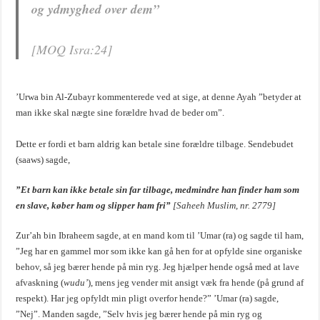
og ydmyghed over dem”
[MOQ Isra:24]
’Urwa bin Al-Zubayr kommenterede ved at sige, at denne Ayah ”betyder at
man ikke skal nægte sine forældre hvad de beder om”.
Dette er fordi et barn aldrig kan betale sine forældre tilbage. Sendebudet
(saaws) sagde,
”Et barn kan ikke betale sin far tilbage, medmindre han finder ham som
en slave, køber ham og slipper ham fri”
[Saheeh Muslim, nr. 2779]
Zur’ah bin Ibraheem sagde, at en mand kom til ’Umar (ra) og sagde til ham,
”Jeg har en gammel mor som ikke kan gå hen for at opfylde sine organiske
behov, så jeg bærer hende på min ryg. Jeg hjælper hende også med at lave
afvaskning (
wudu’
), mens jeg vender mit ansigt væk fra hende (på grund af
respekt). Har jeg opfyldt min pligt overfor hende?” ’Umar (ra) sagde,
”Nej”. Manden sagde, ”Selv hvis jeg bærer hende på min ryg og