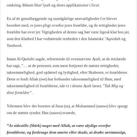
omkring
Ahkam Shar’iyah
og deres applikationer i livet.
En af de grundlæggende og uundgåelige ansvarligheder I er blevet
beordret med, er jeres pligt overfor jeres forældre, og de rettigheder jeres
forældre har over jer. Vigtigheden af denne sag bør være ligeså klar hos jer,
som den klarhed I har vedrørende renheden i den Islamiske
’Aqeedah
og
Tawheed.
Imam Al-Qurtubi sagde, refererende til ovennævnte
Ayah
, at de retslærde
har sagt, ”… at de personer, som mest fortjener de største rettigheder,
taknemmelighed, god opførsel og lydighed, efter Skaberen, er forældrene.
Dette er fordi Allah (swt) har forbundet taknemmelighed til Ham, med
taknemmelighed til forældrene, når vi i denne
Ayah
læser,
”Tak Mig og
dine forældre”
.
Ydermere blev det berettet af Anas (ra), at Muhammed (saaws) blev spurgt
om de største synder. Han (saaws) svarede,
”At sidestille (Shirk) noget med Allah, at være ulydige overfor
forældrene, og forårsage dem smerte eller skade, at dræbe uretmæssigt,