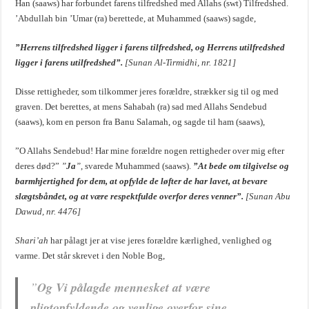
Han (saaws) har forbundet farens tilfredshed med Allahs (swt) Tilfredshed.
’Abdullah bin ’Umar (ra) berettede, at Muhammed (saaws) sagde,
”Herrens tilfredshed ligger i farens tilfredshed, og Herrens utilfredshed
ligger i farens utilfredshed”.
[Sunan Al-Tirmidhi, nr. 1821]
Disse rettigheder, som tilkommer jeres forældre, strækker sig til og med
graven. Det berettes, at mens Sahabah (ra) sad med Allahs Sendebud
(saaws), kom en person fra Banu Salamah, og sagde til ham (saaws),
”O Allahs Sendebud! Har mine forældre nogen rettigheder over mig efter
deres død?”
”
Ja
”
, svarede Muhammed (saaws).
”At bede om tilgivelse og
barmhjertighed for dem, at opfylde de løfter de har lavet, at bevare
slægtsbåndet, og at være respektfulde overfor deres venner”.
[Sunan Abu
Dawud, nr. 4476]
Shari’ah
har pålagt jer at vise jeres forældre kærlighed, venlighed og
varme. Det står skrevet i den Noble Bog,
”
Og Vi pålagde mennesket at være
pligtopfyldende og venlige overfor sine