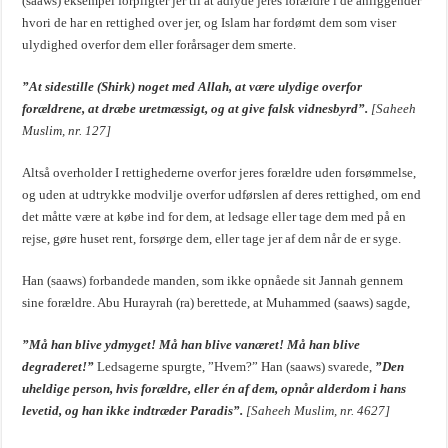
(saaws) eksempel forpligter jer til at adlyde jeres forældre i de anliggender
hvori de har en rettighed over jer, og Islam har fordømt dem som viser
ulydighed overfor dem eller forårsager dem smerte.
”At sidestille (Shirk) noget med Allah, at være ulydige overfor
forældrene, at dræbe uretmæssigt, og at give falsk vidnesbyrd”.
[Saheeh
Muslim, nr. 127]
Altså overholder I rettighederne overfor jeres forældre uden forsømmelse,
og uden at udtrykke modvilje overfor udførslen af deres rettighed, om end
det måtte være at købe ind for dem, at ledsage eller tage dem med på en
rejse, gøre huset rent, forsørge dem, eller tage jer af dem når de er syge.
Han (saaws) forbandede manden, som ikke opnåede sit Jannah gennem
sine forældre. Abu Hurayrah (ra) berettede, at Muhammed (saaws) sagde,
”Må han blive ydmyget! Må han blive vanæret! Må han blive
degraderet!”
Ledsagerne spurgte, ”Hvem?” Han (saaws) svarede,
”Den
uheldige person, hvis forældre, eller én af dem, opnår alderdom i hans
levetid, og han ikke indtræder Paradis”.
[Saheeh Muslim, nr. 4627]