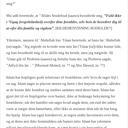
mig?”
Mu’adh berettede, at ”Allahs Sendebud (saaws) beordrede mig,
”Fald ikke
i ’Uquq (respektløshed) overfor dine forældre, selv hvis de beordrer dig til
at ofre din familie og rigdom”.
[KILDEHENVISNING MANGLER!!]
Ydermere, sønnen til ’Abdullah bin ’Umar berettede, at hans far ’Abdullah
(ra) sagde, ”Jeg ægtede en kvinde som min far (’Umar [ra]) ikke kunne lide,
og han beordrede mig til at skille mig fra hende, men jeg nægtede. Så
’Umar gik til Profeten (saaws) og fortalte ham det, og Profeten sagde,
”Adlyd din far…” [Musnad Ahmed, nr. ?? og Abu Dawud, nr. ??]
Islam har forpligtet gode relationer til forældrene, selv hvis de tager fejl i
en sag. Islam søgte at placere moren og faren i den højeste respekt, således
at de kunne føle komfort og sindsro sammen med deres børn. Islam har
gjort det til en forpligtelse over barnet, ikke at forårsage bekymring for
forældrene, når det handler om sager hvad angår dem, om end det måtte
være at nægte dem børnebørn, eller ikke at assistere dem når de har brug
for hjælp. Islam har også foreskrevet, at ingen andre favoriseres over dem,
og at deres ære ikke formindskes når barnet taler. Islam har ydermere
pålagt det pligtopfyldende barn, at være hurtig i sin besvarelse af