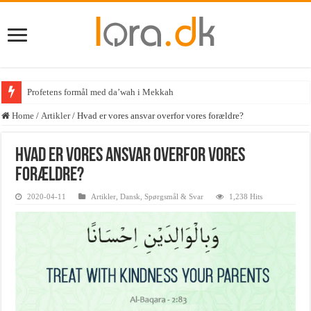
Betydningen af la i
Home
/
Artikler
/
Hvad er vores ansvar overfor vores forældre?
Hvad er vores ansvar overfor vores
forældre?
2020-04-11
Artikler
,
Dansk
,
Spørgsmål & Svar
1,238 Hits