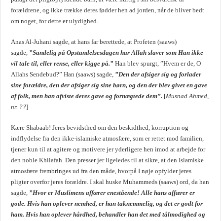
forældrene, og ikke trække deres fødder hen ad jorden, når de bliver bedt
om noget, for dette er ulydighed.
Anas Al-Juhani sagde, at hans far berettede, at Profeten (saaws)
sagde,
”Sandelig på Opstandelsesdagen har Allah slaver som Han ikke
vil tale til, eller rense, eller kigge på.”
Han blev spurgt, ”Hvem er de, O
Allahs Sendebud?” Han (saaws) sagde,
”Den der afsiger sig og forlader
sine forældre, den der afsiger sig sine børn, og den der blev givet en gave
af folk, men han afviste deres gave og fornægtede dem”.
[
Musnad Ahmed,
nr. ??
]
Kære Shabaab! Jeres bevidsthed om den beskidthed, korruption og
indflydelse fra den ikke-islamiske atmosfære, som er rettet mod familien,
tjener kun til at agitere og motivere jer yderligere hen imod at arbejde for
den noble Khilafah. Den presser jer ligeledes til at sikre, at den Islamiske
atmosfære frembringes ud fra den måde, hvorpå I nøje opfylder jeres
pligter overfor jeres forældre. I skal huske Muhammeds (saaws) ord, da han
sagde,
”Hvor er Muslimens affærer enestående! Alle hans affærer er
gode. Hvis han oplever nemhed, er han taknemmelig, og det er godt for
ham. Hvis han oplever hårdhed, behandler han det med tålmodighed og