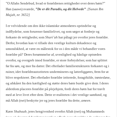
”O Allahs Sendebud, hvad er forældrenes rettigheder over deres børn?”
Han (saaws) svarede,
”De er dit Paradis, og dit Helvede”
.
[Sunan Ibn
Majah, nr. 3652]
I er velvidende om den ikke-islamiske atmosfæres oprindelse og
indflydelse, som forurener familielivet, og som søger at fordreje og
forkaste de rettigheder, som
Shari’ah
har pålagt jer overfor jeres forældre.
Derfor, hvordan kan vi tillade den vestlige kulturs dekadence og
umoralskhed, at være en målestok for os i den måde vi behandler vores
forældre på? Deres forsømmelse af, uvenlighed og hånlige optræden
overfor, og overgreb imod forældre, er store forbrydelser, som har splittet
far fra søn, og mor fra datter. Det efterlader familiestrukturen forkastet og i
ruiner, idet forældreautoriteten undermineres og latterliggøres, frem for at
blive respekteret. Det efterlader forældre irriterede, foragtfulde, trøstesløse,
og afskåret fra den kærlighed og støtte deres børn burde give dem. I deres
alderdom placeres forældre på plejehjem, fordi deres børn har for travlt
med at leve livet efter dem. Dette er realiteten i det vestlige samfund, og
må Allah (swt) beskytte jer og jeres forældre fra dette,
ameen
.
Kære
Shabaab
, jeres hengivenhed overfor Allah (swt) og Muhammeds