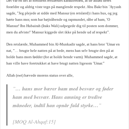
Det var en del af fortidens retslærdes karaktertræk, at de adlød deres
forældre og aldrig viste tegn på manglende respekt. Abu Bakr bin ’Ayyash
sagde, ”Jeg plejede at sidde med Mansur (en retslærd) i hans hus, og jeg
hørte hans mor, som har højtråbende og rapmundet, råbe af ham, ’O
Mansur! Ibn Hubairah (Iraks Wali) udpegede dig til posten som dommer,
men du afviste!’ Mansur kiggede slet ikke på hende ud af respekt”.
Den retslærde, Muhammed bin Al-Munkadir sagde, at hans bror ’Umar en
nat, ”… brugte hele natten på at bede, mens han selv brugte den på at
holde hans mors fødder (for at holde hende varm). Muhammed sagde, at
han ville have foretrukket at have brugt natten ligesom ’Umar.”
Allah (swt) hævede morens status over alle,
”
… hans mor bærer ham med besvær og føder
ham med besvær. Hans amning er tredive
måneder, indtil han opnår fuld styrke…
”
[MOQ Al-Ahqaf:15]