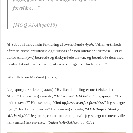
forældre…
”
[MOQ Al-Ahqaf:15]
Al-Sabooni skrev i sin forklaring af ovenstående
Ayah
, ”Allah er tilfreds
når forældrene er tilfredse og utilfreds når forældrene er utilfredse. Det er
derfor Allah (swt) betroede og tilskyndede slaven, og beordrede dem med
en absolut ordre (
amr jazim
), at være venlige overfor forældre.”
’Abdullah bin Mas’ood (ra) sagde,
”Jeg spurgte Profeten (saaws), ”Hvilken handling er mest elsket hos
Allah?” Han (saaws) svarede,
”At lave Salah til tiden.”
Jeg spurgte, ”Hvad
er den næste?” Han svarede,
”God opførsel overfor forældre.”
Jeg spurgte
igen, ”Hvad er den næste?” Han (saaws) svarede,
”At deltage i Jihad for
Allahs skyld.”
Jeg spurgte kun om det, og havde jeg spurgt om mere, ville
han (saaws) have svaret.”
[Saheeh Al-Bukhari, nr. 496]