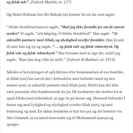
og falsk tale”.
[Saheeh Muslim, nr. 127]
Og Abdul-Rahman bin Abi Bakrah (ra) fortalte fra sin far, som sagde:
”Allahs Sendebud (saaws) sagde,
”Skal jeg ikke fortælle jer om de største
synder?
Vi sagde, ”selvfølgelig, O Allahs Sendebud!” Han sagde:
”At
sidestille partnere med Allah, og ulydighed overfor forældre.
Han lå ned,
så satte han sig op og sagde,
”… og falsk tale og falsk vidnesbyrd. Og
falsk tale og falsk vidnesbyrd.”
Han fortsatte med at sige det, indtil jeg
sagde, ”Bare han dog ville tie stille.”
[Saheeh Al-Bukhari, nr. 5519]
Således er betydningen af opfyldelsen eller forsømmelsen af ens forældre,
at Allah (swt) har nævnt det i forbindelse med forbudet imod og den
seriøse synd, at sidestille partnere med Allah (swt). Derfor kan det ikke
være passende eller karakteristisk for jer, Da’awabærere der stræber for at
opnå Allahs (swt) tilfredshed, at tage let på denne sag. Derimod forbinder I
denne sag med lydighed og ulydighed overfor Allah (swt), og med
belønning og straf. En sådan forståelse er klar hos jer, og det berettes via
Abu Umamah, at en mand henvendte sig til Muhammed (saaws) og
spurgte,