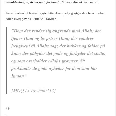
udholdenhed, og det er godt for ham”.
[
Saheeh Al-Bukhari, nr. ??
]
Kære Shabaab, I legemliggør dette eksempel, og søger den beskrivelse
Allah (swt) gav os i Surat Al-Tawbah,
”
Dem der vender sig angrende mod Allah; der
tjener Ham og lovpriser Ham; der vandrer
hengivent til Allahs sag; der bukker og falder på
knæ; der påbyder det gode og forbyder det slette,
og som overholder Allahs grænser. Så
proklamér de gode nyheder for dem som har
Imaan
”
[MOQ Al-Tawbah:112]
og,