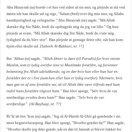
Abu Hurayrah (ra) boede i et hus ved siden af sin mor, og plejede at stå ved
døren når han skulle ud og sige, ”Salam (fred) over dig min mor, og Allahs
barmhjertighed og velsignelse.” Abu Hurayrah (ra) sagde, ”Må Allah
skænke dig Sin Nåde, fordi du opdragede mig da jeg var lille.” Og hun
plejede at svare, ”Må Allah skænke dig Sin Nåde, fordi du viste mig
lydighed da du blev stor”. Han plejede at gentage dette ofte, når han kom
hjem eller skulle ud.
[Saheeh Al-Bukhari, nr. ??]
Ibn ’Abbas (ra) sagde,
”Allah åbner to døre (til Paradis) for hver eneste
Muslim, som er lydig overfor sine to Muslimske forældre, og forventer
belønning fra Allah udelukkende, og en dør hvis han eller hun har en
forælder der er i live (som han eller hun er lydig overfor). Ydermere, hvis
man gør en af sine forældre sur, så vil Allah ikke være tilfreds med ham
indtil hans forældre tilgiver ham.”
Han blev spurgt, ”Selv hvis de var
uretfærdige overfor deres barn?” Han sagde,
”Selv hvis de var
uretfærdige”. [Al-Bayhaqi, nr. ??]
Ri’fa’ah bin ’Iyas (ra) sagde, ”Jeg så Al-Harith Al-Ukli gå grædende i sin
mors begravelsesoptog. Han blev spurgt, ”Hvorfor græder du?” Han sagde,
”Hvorfor skulle jeg ikke græde, når en dør til Jannah er blevet lukket for