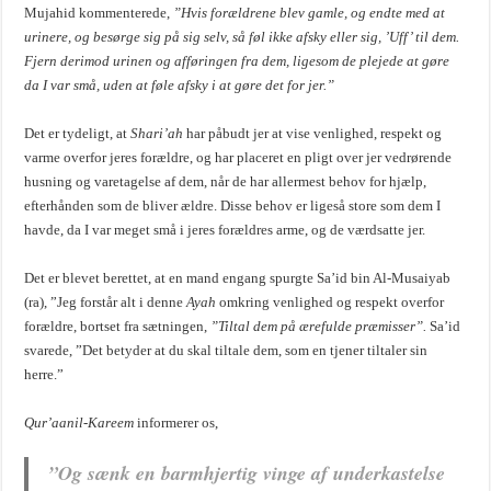
Mujahid kommenterede,
”Hvis forældrene blev gamle, og endte med at
urinere, og besørge sig på sig selv, så føl ikke afsky eller sig, ’Uff’ til dem.
Fjern derimod urinen og afføringen fra dem, ligesom de plejede at gøre
da I var små, uden at føle afsky i at gøre det for jer.”
Det er tydeligt, at
Shari’ah
har påbudt jer at vise venlighed, respekt og
varme overfor jeres forældre, og har placeret en pligt over jer vedrørende
husning og varetagelse af dem, når de har allermest behov for hjælp,
efterhånden som de bliver ældre. Disse behov er ligeså store som dem I
havde, da I var meget små i jeres forældres arme, og de værdsatte jer.
Det er blevet berettet, at en mand engang spurgte Sa’id bin Al-Musaiyab
(ra), ”Jeg forstår alt i denne
Ayah
omkring venlighed og respekt overfor
forældre, bortset fra sætningen,
”Tiltal dem på ærefulde præmisser”.
Sa’id
svarede, ”Det betyder at du skal tiltale dem, som en tjener tiltaler sin
herre.”
Qur’aanil-Kareem
informerer os,
”Og sænk en barmhjertig vinge af underkastelse