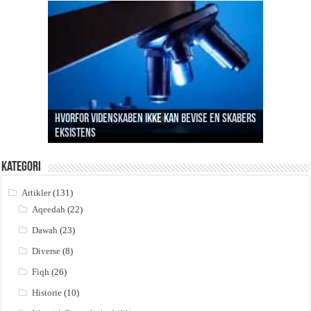
Hvorfor videnskaben ikke kan bevise en Skabers
eksistens
Profetens formål med da’wah i Mekkah
Betydningen af la ilaha ill Allah
Sabr og håbløshed
Hvem skabte så skaberen?
Kategori
Artikler
(131)
Aqeedah
(22)
Dawah
(23)
Diverse
(8)
Fiqh
(26)
Historie
(10)