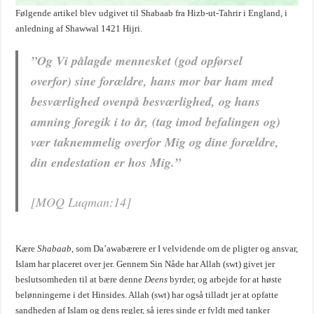
Følgende artikel blev udgivet til Shabaab fra Hizb-ut-Tahrir i England, i
anledning af Shawwal 1421 Hijri.
”Og Vi pålagde mennesket (god opførsel
overfor) sine forældre, hans mor bar ham med
besværlighed ovenpå besværlighed, og hans
amning foregik i to år, (tag imod befalingen og)
vær taknemmelig overfor Mig og dine forældre,
din endestation er hos Mig.”
[MOQ Luqman:14]
Kære
Shabaab
, som Da’awabærere er I velvidende om de pligter og ansvar,
Islam har placeret over jer. Gennem Sin Nåde har Allah (swt) givet jer
beslutsomheden til at bære denne
Deens
byrder, og arbejde for at høste
belønningerne i det Hinsides. Allah (swt) har også tilladt jer at opfatte
sandheden af Islam og dens regler, så jeres sinde er fyldt med tanker