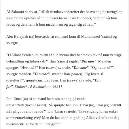
Al-Sabooni skrev at, ”Allah fremhæver derefter det besvær og de trængsler,
som moren oplever når hun bærer barnet i sin livmoder, derefter når hun
føder, og derefter når hun mader ham og tager sig af ham.”
Abu Hurayrah (ra) berettede, at en mand kom til Muhammed (saaws) og
spurgte,
”O Allahs Sendebud, hvem af alle mennesker har mest krav på min venlige
behandling og følgeskab?” Han (saaws) sagde,
”Din mor”
. Manden
spurgte, ”Hvem så?” Han (saaws) svarede,
”Din mor”
. ”Og hvem så?”,
spurgte manden.
”Din mor”
, svarede han (saaws). ”Og hvem så
(derefter)?”, spurgte manden igen. Han (saaws) svarede,
”Din
far”
.
[Saheeh Al-Bukhari, nr. 4621]
Ibn ’Umar (ra) så en mand bære sin mor og gå rundt
om
Ka’bah
(lavede
tawaf
). Så spurgte han Ibn ’Umar (ra), ”Har jeg opfyldt
min pligt overfor hende?” Ibn ’Umar svarede, ”Ikke engang for en enkel
sammentrækning (ve)! Men du har handlet godt og Allah vil belønne dig
overordentligt for det du har gjort.”