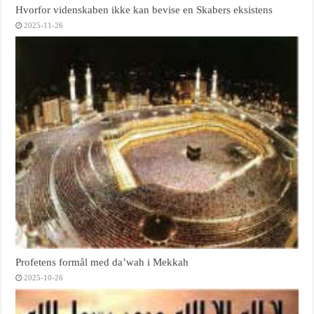
Hvorfor videnskaben ikke kan bevise en Skabers eksistens
2025-11-26
Profetens formål med da’wah i Mekkah
2025-10-26