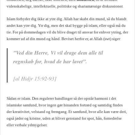
videnskabelige, intellektuelle, politiske og shariamæssige diskussioner.
Islam forbyder dig ikke at ytre dig. Allah har skabt din mund, så du blandt
andet kan ytre dig. Ytr dig, men det skal bygge på islam, eller også må du
tie. For på dommedagen vil du blive draget til ansvar for enhver ytring, der
kommer ud af din mund og hånd. Beviset herfor er, at Allah (swt) siger:
”Ved din Herre, Vi vil drage dem alle til
regnskab for, hvad de har lavet”.
[al Hidjr 15:92-93]
Sådan er islam. Den regulerer handlinger så der opstår harmoni i det
islamiske samfund, hvor ingen gør hinanden fortræd og samtidig findes
der kreativitet, velstand og fremgang. Et samfund, hvor alle kan være deri,
også jøder og kristne, uden at bliver genstand for spot, hån, fornedrelse
eller verbale ydmygelser.