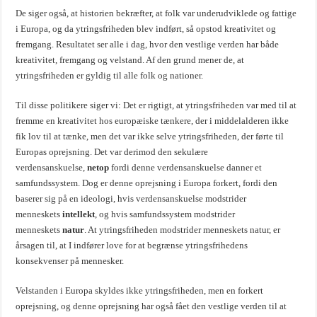
De siger også, at historien bekræfter, at folk var underudviklede og fattige
i Europa, og da ytringsfriheden blev indført, så opstod kreativitet og
fremgang. Resultatet ser alle i dag, hvor den vestlige verden har både
kreativitet, fremgang og velstand. Af den grund mener de, at
ytringsfriheden er gyldig til alle folk og nationer.
Til disse politikere siger vi: Det er rigtigt, at ytringsfriheden var med til at
fremme en kreativitet hos europæiske tænkere, der i middelalderen ikke
fik lov til at tænke, men det var ikke selve ytringsfriheden, der førte til
Europas oprejsning. Det var derimod den sekulære
verdensanskuelse,
netop
fordi denne verdensanskuelse danner et
samfundssystem. Dog er denne oprejsning i Europa forkert, fordi den
baserer sig på en ideologi, hvis verdensanskuelse modstrider
menneskets
intellekt
, og hvis samfundssystem modstrider
menneskets
natur
. At ytringsfriheden modstrider menneskets natur, er
årsagen til, at I indfører love for at begrænse ytringsfrihedens
konsekvenser på mennesker.
Velstanden i Europa skyldes ikke ytringsfriheden, men en forkert
oprejsning, og denne oprejsning har også fået den vestlige verden til at