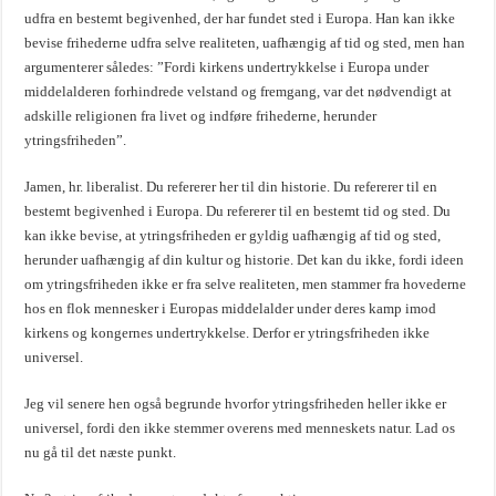
udfra en bestemt begivenhed, der har fundet sted i Europa. Han kan ikke
bevise frihederne udfra selve realiteten, uafhængig af tid og sted, men han
argumenterer således: ”Fordi kirkens undertrykkelse i Europa under
middelalderen forhindrede velstand og fremgang, var det nødvendigt at
adskille religionen fra livet og indføre frihederne, herunder
ytringsfriheden”.
Jamen, hr. liberalist. Du refererer her til din historie. Du refererer til en
bestemt begivenhed i Europa. Du refererer til en bestemt tid og sted. Du
kan ikke bevise, at ytringsfriheden er gyldig uafhængig af tid og sted,
herunder uafhængig af din kultur og historie. Det kan du ikke, fordi ideen
om ytringsfriheden ikke er fra selve realiteten, men stammer fra hovederne
hos en flok mennesker i Europas middelalder under deres kamp imod
kirkens og kongernes undertrykkelse. Derfor er ytringsfriheden ikke
universel.
Jeg vil senere hen også begrunde hvorfor ytringsfriheden heller ikke er
universel, fordi den ikke stemmer overens med menneskets natur. Lad os
nu gå til det næste punkt.