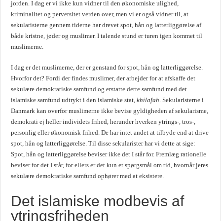
jorden. I dag er vi ikke kun vidner til den økonomiske ulighed,
kriminalitet og perversitet verden over, men vi er også vidner til, at
sekularisterne gennem tiderne har drevet spot, hån og latterliggørelse af
både kristne, jøder og muslimer. I talende stund er turen igen kommet til
muslimerne.
I dag er det muslimerne, der er genstand for spot, hån og latterliggørelse.
Hvorfor det? Fordi der findes muslimer, der arbejder for at afskaffe det
sekulære demokratiske samfund og erstatte dette samfund med det
islamiske samfund udtrykt i den islamiske stat,
khilafah
. Sekularisterne i
Danmark kan overfor muslimerne ikke bevise gyldigheden af sekularisme,
demokrati ej heller individets frihed, herunder hverken ytrings-, tros-,
personlig eller økonomisk frihed. De har intet andet at tilbyde end at drive
spot, hån og latterliggørelse. Til disse sekularister har vi dette at sige:
Spot, hån og latterliggørelse beviser ikke det I står for. Fremlæg rationelle
beviser for det I står, for ellers er det kun et spørgsmål om tid, hvornår jeres
sekulære demokratiske samfund ophører med at eksistere.
Det islamiske modbevis af
ytringsfriheden