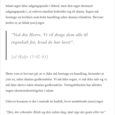
Islam tager ikke udgangspunkt i frihed, men den tager derimod
udgangspunkt i, at enhver muslim forholder sig til sharia. Ingen må
foretage en hvilken som helst handling uden sharias tilladelse. Beviset
herfor er, at Allah (swt) siger:
”Ved din Herre, Vi vil drage dem alle til
regnskab for, hvad de har lavet”.
[al Hidjr 15:92-93]
Dette vers er beviset på, at vi ikke må foretage en handling, herunder at
ytre os, uden sharias godkendelse. Vi må ikke tegne, vi må ikke tale og vi
må ikke skrive uden sharias godkendelse. Ytringsfriheden har således
ingen eksistensberettigelse i islam.
Udover koranen er der i sunnah en hadith, hvor sendebudet (saw) siger:
”Den, der erkender Allah og den sidste dag, skal sige det gode eller tie”.