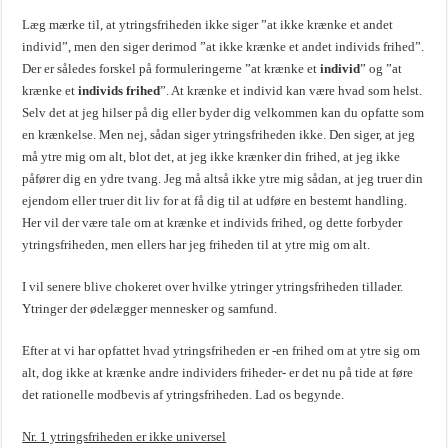
Læg mærke til, at ytringsfriheden ikke siger ”at ikke krænke et andet
individ”, men den siger derimod ”at ikke krænke et andet individs frihed”.
Der er således forskel på formuleringerne ”at krænke et
individ
” og ”at
krænke et
individs frihed
”. At krænke et individ kan være hvad som helst.
Selv det at jeg hilser på dig eller byder dig velkommen kan du opfatte som
en krænkelse. Men nej, sådan siger ytringsfriheden ikke. Den siger, at jeg
må ytre mig om alt, blot det, at jeg ikke krænker din frihed, at jeg ikke
påfører dig en ydre tvang. Jeg må altså ikke ytre mig sådan, at jeg truer din
ejendom eller truer dit liv for at få dig til at udføre en bestemt handling.
Her vil der være tale om at krænke et individs frihed, og dette forbyder
ytringsfriheden, men ellers har jeg friheden til at ytre mig om alt.
I vil senere blive chokeret over hvilke ytringer ytringsfriheden tillader.
Ytringer der ødelægger mennesker og samfund.
Efter at vi har opfattet hvad ytringsfriheden er -en frihed om at ytre sig om
alt, dog ikke at krænke andre individers friheder- er det nu på tide at føre
det rationelle modbevis af ytringsfriheden. Lad os begynde.
Nr. 1 ytringsfriheden er ikke universel