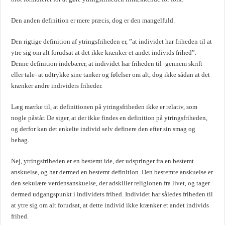
Den anden definition er mere præcis, dog er den mangelfuld.
Den rigtige definition af ytringsfriheden er, ”at individet har friheden til at
ytre sig om alt forudsat at det ikke krænker et andet individs frihed”.
Denne definition indebærer, at individet har friheden til -gennem skrift
eller tale- at udtrykke sine tanker og følelser om alt, dog ikke sådan at det
krænker andre individers friheder.
Læg mærke til, at definitionen på ytringsfriheden ikke er relativ, som
nogle påstår. De siger, at der ikke findes en definition på ytringsfriheden,
og derfor kan det enkelte individ selv definere den efter sin smag og
behag.
Nej, ytringsfriheden er en bestemt ide, der udspringer fra en bestemt
anskuelse, og har dermed en bestemt definition. Den bestemte anskuelse er
den sekulære verdensanskuelse, der adskiller religionen fra livet, og tager
dermed udgangspunkt i individets frihed. Individet har således friheden til
at ytre sig om alt forudsat, at dette individ ikke krænker et andet individs
frihed.