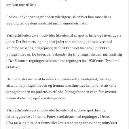
ord kan føre til krig.
Lad os uddybe ytringsfriheden yderligere, så enhver kan sanse dens
ugyldighed og dens modstrid med menneskets natur.
Ytringsfriheden giver individet friheden til at spotte, håne og latterliggøre
jøder. Der Stürmers tegninger af jøder som rotter og jødesmovse med
krumme næser og pengeposer, der drikker blod fra børn, udtrykker
ytringsfriheden. De jøder, der bekender sig til ytringsfriheden, må finde sig
i Der Stürmers tegninger, selvom disse tegninger fra 1930’ernes Tyskland
er falske.
Den jøde, der mener at besidde en menneskelig værdighed, bør tage
afstand fra ytringsfriheden og fremme muslimernes kamp for at afskaffe
ytringsfriheden fra jordens overflade. Ytringsfriheden er en fare overfor
menneskeheden, også overfor jøderne.
Ytringsfriheden giver individet friheden til at drive spot, hån og
latterliggørelse af kristne. Føtex-sandalerne med tegninger af Jesus
(
’isa
(as)), og film, der fremstiller Jesus med smag for kvinder, udtrykker