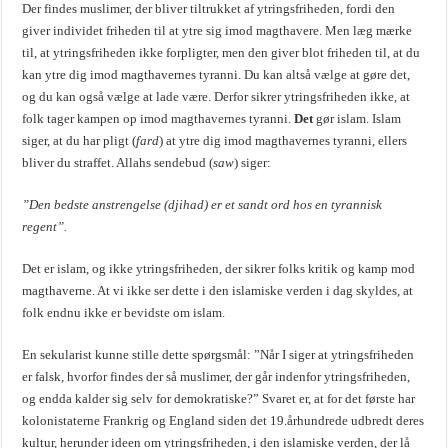
Der findes muslimer, der bliver tiltrukket af ytringsfriheden, fordi den
giver individet friheden til at ytre sig imod magthavere. Men læg mærke
til, at ytringsfriheden ikke forpligter, men den giver blot friheden til, at du
kan ytre dig imod magthavernes tyranni. Du kan altså vælge at gøre det,
og du kan også vælge at lade være. Derfor sikrer ytringsfriheden ikke, at
folk tager kampen op imod magthavernes tyranni.
Det
gør islam. Islam
siger, at du har pligt (
fard
) at ytre dig imod magthavernes tyranni, ellers
bliver du straffet. Allahs sendebud (
saw
) siger:
”Den bedste anstrengelse (djihad) er et sandt ord hos en tyrannisk
regent”.
Det er islam, og ikke ytringsfriheden, der sikrer folks kritik og kamp mod
magthaverne. At vi ikke ser dette i den islamiske verden i dag skyldes, at
folk endnu ikke er bevidste om islam.
En sekularist kunne stille dette spørgsmål: ”Når I siger at ytringsfriheden
er falsk, hvorfor findes der så muslimer, der går indenfor ytringsfriheden,
og endda kalder sig selv for demokratiske?” Svaret er, at for det første har
kolonistaterne Frankrig og England siden det 19.århundrede udbredt deres
kultur, herunder ideen om ytringsfriheden, i den islamiske verden, der lå