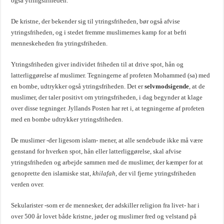
også ytringsfriheden.
De kristne, der bekender sig til ytringsfriheden, bør også afvise
ytringsfriheden, og i stedet fremme muslimernes kamp for at befri
menneskeheden fra ytringsfriheden.
Ytringsfriheden giver individet friheden til at drive spot, hån og
latterliggørelse af muslimer. Tegningerne af profeten Mohammed (sa) med
en bombe, udtrykker også ytringsfriheden. Det er
selvmodsigende
, at de
muslimer, der taler positivt om ytringsfriheden, i dag begynder at klage
over disse tegninger. Jyllands Posten har ret i, at tegningerne af profeten
med en bombe udtrykker ytringsfriheden.
De muslimer -der ligesom islam- mener, at alle sendebude ikke må være
genstand for hverken spot, hån eller latterliggørelse, skal afvise
ytringsfriheden og arbejde sammen med de muslimer, der kæmper for at
genoprette den islamiske stat,
khilafah
, der vil fjerne ytringsfriheden
verden over.
Sekularister -som er de mennesker, der adskiller religion fra livet- har i
over 500 år lovet både kristne, jøder og muslimer fred og velstand på