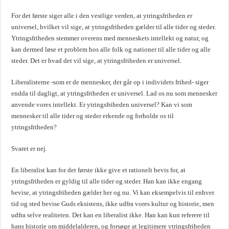
For det første siger alle i den vestlige verden, at ytringsfriheden er
universel, hvilket vil sige, at ytringsfriheden gælder til alle tider og steder.
Ytringsfriheden stemmer overens med menneskets intellekt og natur, og
kan dermed løse et problem hos alle folk og nationer til alle tider og alle
steder. Det er hvad det vil sige, at ytringsfriheden er universel.
Liberalisterne -som er de mennesker, der går op i individets frihed- siger
endda til dagligt, at ytringsfriheden er universel. Lad os nu som mennesker
anvende vores intellekt. Er ytringsfriheden universel? Kan vi som
mennesker til alle tider og steder erkende og forholde os til
ytringsfriheden?
Svaret er nej.
En liberalist kan for det første ikke give et rationelt bevis for, at
ytringsfriheden er gyldig til alle tider og steder. Han kan ikke engang
bevise, at ytringsfriheden gælder her og nu. Vi kan eksempelvis til enhver
tid og sted bevise Guds eksistens, ikke udfra vores kultur og historie, men
udfra selve realiteten. Det kan en liberalist ikke. Han kan kun referere til
hans historie om middelalderen, og forsøge at legitimere ytringsfriheden