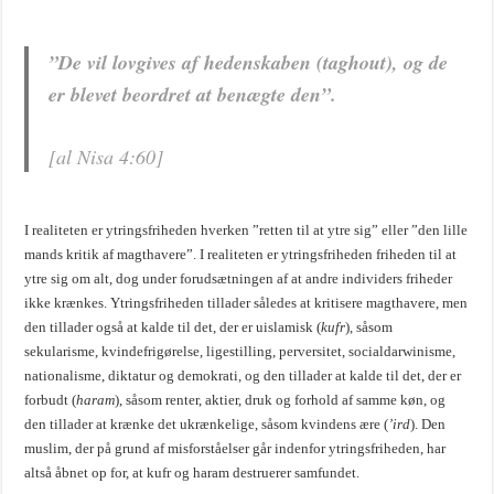
”De vil lovgives af hedenskaben (
taghout
), og de
er blevet beordret at benægte den”.
[al Nisa 4:60]
I realiteten er ytringsfriheden hverken ”retten til at ytre sig” eller ”den lille
mands kritik af magthavere”. I realiteten er ytringsfriheden friheden til at
ytre sig om alt, dog under forudsætningen af at andre individers friheder
ikke krænkes. Ytringsfriheden tillader således at kritisere magthavere, men
den tillader også at kalde til det, der er uislamisk (
kufr
), såsom
sekularisme, kvindefrigørelse, ligestilling, perversitet, socialdarwinisme,
nationalisme, diktatur og demokrati, og den tillader at kalde til det, der er
forbudt (
haram
), såsom renter, aktier, druk og forhold af samme køn, og
den tillader at krænke det ukrænkelige, såsom kvindens ære (
’ird
). Den
muslim, der på grund af misforståelser går indenfor ytringsfriheden, har
altså åbnet op for, at kufr og haram destruerer samfundet.