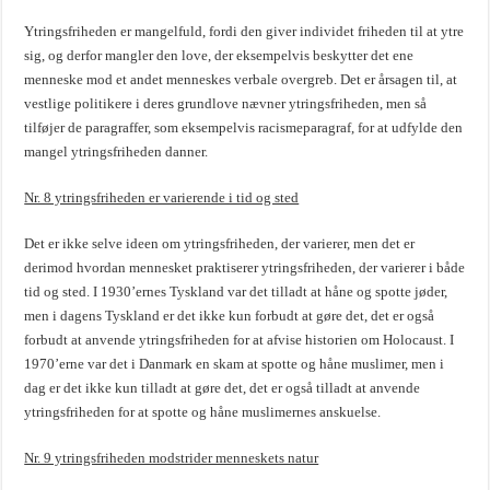
Ytringsfriheden er mangelfuld, fordi den giver individet friheden til at ytre
sig, og derfor mangler den love, der eksempelvis beskytter det ene
menneske mod et andet menneskes verbale overgreb. Det er årsagen til, at
vestlige politikere i deres grundlove nævner ytringsfriheden, men så
tilføjer de paragraffer, som eksempelvis racismeparagraf, for at udfylde den
mangel ytringsfriheden danner.
Nr. 8 ytringsfriheden er varierende i tid og sted
Det er ikke selve ideen om ytringsfriheden, der varierer, men det er
derimod hvordan mennesket praktiserer ytringsfriheden, der varierer i både
tid og sted. I 1930’ernes Tyskland var det tilladt at håne og spotte jøder,
men i dagens Tyskland er det ikke kun forbudt at gøre det, det er også
forbudt at anvende ytringsfriheden for at afvise historien om Holocaust. I
1970’erne var det i Danmark en skam at spotte og håne muslimer, men i
dag er det ikke kun tilladt at gøre det, det er også tilladt at anvende
ytringsfriheden for at spotte og håne muslimernes anskuelse.
Nr. 9 ytringsfriheden modstrider menneskets natur