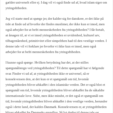
gælder universelt eller ej. I dag vil vi også finde ud af, hvad islam siger om
ytringsfriheden.
Jeg vil starte med at spørge jer, der kalder sig for danskere, er det ikke på
tide at finde ud af hvorfor der findes muslimer, der ikke kun er imod, men
også arbejder for at befri menneskeheden fra ytringsfriheden? I får fortalt,
at årsagen til, at vi er imod ytringsfriheden er uvidenhed, kulturel arv,
tilbageståenhed, primitivitet eller simpelthen had til den vestlige verden. I
denne tale vil vi forklare jer hvorfor vi ikke kun er imod, men også
arbejder for at befri menneskeheden fra ytringsfriheden.
I kunne også spørge: Hvilken betydning har det, at der stilles
spørgsmålstegn ved ytringsfriheden? Til dette spørgsmål har vi følgende
svar. Finder vi ud af, at ytringsfriheden ikke er universel, så er
konsekvensen den, at det kun er et spørgsmål om tid, hvornår
ytringsfriheden bliver afskaffet i den islamiske verden. Det er også blot et
spørgsmål om tid, hvornår ytringsfriheden bliver afskaffet fra de såkaldte
internationale love. Sidst, men ikke mindst, er det også et spørgsmål om
tid, hvornår ytringsfriheden bliver afskaffet i den vestlige verden, herunder
også i dette land, der kaldes Danmark. Konsekvensen er, at ytringsfriheden
bliver afskaffet fra Danmarks grundlov. Så lyt derfor til denne tale og