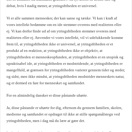
debat, hvis I stadig mener, at ytringsfriheden er universel.
Vi er alle sammen mennesker, der kan sanse og tænke. Vi kan i kraft af
vores intellekt bedømme om en ide stemmer overens med realiteten eller
ej. Vi kan derfor finde ud af om ytringsfriheden stemmer overens med
realiteten eller ej. Anvender vi vores intellekt, vil vi udelukkende komme
frem til, at ytringsfriheden ikke er universel, at ytringsfriheden er et
produkt af en reaktion, at ytringsfriheden ikke er objektiv, at
ytringsfriheden er menneskeopfunden, at ytringsfriheden er en utopisk og
upraktisabel ide, at ytringsfriheden er modstridende, at ytringsfriheden er
mangelfuld, at grænsen for ytringsfriheden varierer gennem tider og steder,
og sidst, men ikke mindst, at ytringsfriheden modstrider menneskets natur,
og er dermed en fare for mennesket og samfundet.
For en almindelig dansker er disse påstande uhørte.
Ja, disse påstande er uhørte for dig, eftersom du gennem familien, skolen,
medierne og samfundet er opdraget til ikke at stille spørgsmålstegn ved
ytringsfriheden, men i dag må du lære at gøre det.