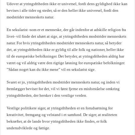
Udover at ytringsfriheden ikke er universel, fordi dens gyldighed ikke kan
bevises i alle tider og steder, så er den heller ikke universel, fordi den
modstrider menneskets natur.
En sekularist -som er et menneske, der går indenfor at adskille religion fra
livet- vil finde det uhørt at sige, at ytringsfriheden modstrider menneskets
natur. For hvis ytringsfriheden modstrider menneskets natur, så betyder
det, at ytringsfriheden ikke er gyldig til alle folk og nationer, heller ikke
til de europæiske befolkninger. Det betyder, at ytringsfriheden aldrig har
været og vil aldrig være den rigtige løsning for europæiske befolkninger.
”Sådan noget kan du ikke mene” vil en sekularist sige.
Svaret er jo, ytringsfriheden modstrider menneskets natur, og inden vi
fremlægger beviser for det, vil vi først fjerne en misforståelse omkring
ytringsfriheden, der hersker i den vestlige verden.
Vestlige politikere siger, at ytringsfriheden er en forudsætning for
kreativitet, fremgang og velstand i et samfund. De siger, at realiteten
bekræfter, at de lande hvor ytringsfriheden ikke findes, er folk
underudviklede og fattige.