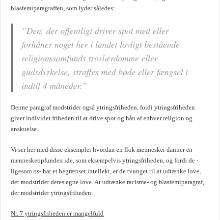
blasfemiparagraffen, som lyder således:
”
Den, der offentligt driver spot med eller
forhåner noget her i landet lovligt bestående
religionssamfunds troslærdomme eller
gudsdyrkelse, straffes med bøde eller fængsel i
indtil 4 måneder.
”
Denne paragraf modstrider også ytringsfriheden, fordi ytringsfriheden
giver individet friheden til at drive spot og hån af enhver religion og
anskuelse.
Vi ser her med disse eksempler hvordan en flok mennesker danner en
menneskeopfunden ide, som eksempelvis ytringsfriheden, og fordi de -
ligesom os- har et begrænset intellekt, er de tvunget til at udtænke love,
der modstrider deres egne love. At udtænke racisme- og blasfemiparagraf,
der modstrider ytringsfriheden.
Nr. 7 ytringsfriheden er mangelfuld