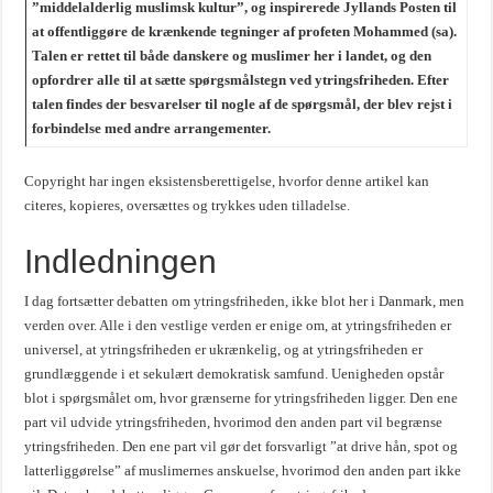
”middelalderlig muslimsk kultur”, og inspirerede Jyllands Posten til
at offentliggøre de krænkende tegninger af profeten Mohammed (sa).
Talen er rettet til både danskere og muslimer her i landet, og den
opfordrer alle til at sætte spørgsmålstegn ved ytringsfriheden. Efter
talen findes der besvarelser til nogle af de spørgsmål, der blev rejst i
forbindelse med andre arrangementer.
Copyright har ingen eksistensberettigelse, hvorfor denne artikel kan
citeres, kopieres, oversættes og trykkes uden tilladelse.
Indledningen
I dag fortsætter debatten om ytringsfriheden, ikke blot her i Danmark, men
verden over. Alle i den vestlige verden er enige om, at ytringsfriheden er
universel, at ytringsfriheden er ukrænkelig, og at ytringsfriheden er
grundlæggende i et sekulært demokratisk samfund. Uenigheden opstår
blot i spørgsmålet om, hvor grænserne for ytringsfriheden ligger. Den ene
part vil udvide ytringsfriheden, hvorimod den anden part vil begrænse
ytringsfriheden. Den ene part vil gør det forsvarligt ”at drive hån, spot og
latterliggørelse” af muslimernes anskuelse, hvorimod den anden part ikke