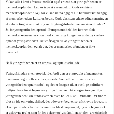
Vi kan alle i kraft af vores intellekt også erkende, at ytringsfriheden er
menneskeopfunden. Lad os tage et eksempel. Er Guds eksistens
menneskeopfunden? Nej, for vi kan uafhængig af alt, herunder uafhængig
af menneskehedens kulturer, bevise Guds eksistens
alene
udfra sansningen
af enhver ting vi ser omkring os. Er ytringsfriheden menneskeopfunden?
Ja, for ytringsfriheden opstod i Europas middelalder, hvor en flok
mennesker -som en reaktion mod kirkens og kongernes undertrykkelse-
opfandt ytringsfriheden. Det er årsagen til, at ytringsfriheden er
menneskeopfunden, og alt det, der er menneskeopfunden, er ikke
universel.
Nr. 5 ytringsfriheden er en utopisk og upraktisabel ide
Ytringsfriheden er en utopisk ide, fordi den er et produkt af mennesker,
hvis sanser og intellekt er begrænsede. Som alle utopiske ideer er
ytringsfriheden upraktisabel, og det er årsagen til, at vestlige politikere
indfører love for at begrænse ytringsfriheden. Det er også årsagen til, at
ytringsfriheden ikke findes verden over, heller ikke i Danmark. Der findes
blot en ide om ytringsfrihed, der udover er begrænset af skrevne love, som
eksempelvis de såkaldte racisme- og blasfemiparagraf, også er begrænset
er uskrevne regler, som findes i eksempelvis familien, skolen, arbejdsplads