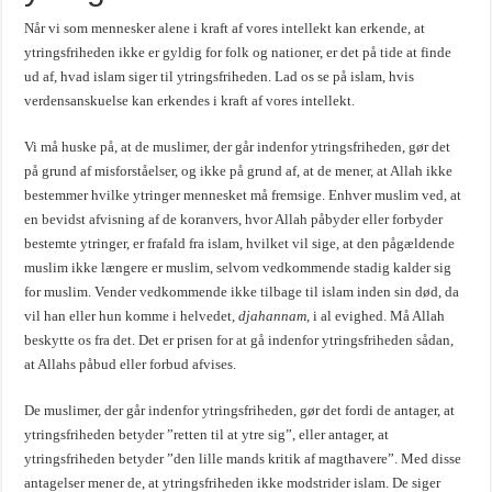
Når vi som mennesker alene i kraft af vores intellekt kan erkende, at
ytringsfriheden ikke er gyldig for folk og nationer, er det på tide at finde
ud af, hvad islam siger til ytringsfriheden. Lad os se på islam, hvis
verdensanskuelse kan erkendes i kraft af vores intellekt.
Vi må huske på, at de muslimer, der går indenfor ytringsfriheden, gør det
på grund af misforståelser, og ikke på grund af, at de mener, at Allah ikke
bestemmer hvilke ytringer mennesket må fremsige. Enhver muslim ved, at
en bevidst afvisning af de koranvers, hvor Allah påbyder eller forbyder
bestemte ytringer, er frafald fra islam, hvilket vil sige, at den pågældende
muslim ikke længere er muslim, selvom vedkommende stadig kalder sig
for muslim. Vender vedkommende ikke tilbage til islam inden sin død, da
vil han eller hun komme i helvedet,
djahannam
, i al evighed. Må Allah
beskytte os fra det. Det er prisen for at gå indenfor ytringsfriheden sådan,
at Allahs påbud eller forbud afvises.
De muslimer, der går indenfor ytringsfriheden, gør det fordi de antager, at
ytringsfriheden betyder ”retten til at ytre sig”, eller antager, at
ytringsfriheden betyder ”den lille mands kritik af magthavere”. Med disse
antagelser mener de, at ytringsfriheden ikke modstrider islam. De siger