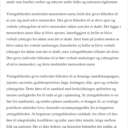
samle sine kræfter, erobre og udnytte andre folks og nationers rigdomme.
Ytringsfriheden modstrider menneskets natur, fordi den giver friheden til
at ytre sig mod selve mennesket. Den giver friheden til at drive spot og
verbale ydmygelser af selve mennesket sådan som det er skabt. Det ligger i
menneskets natur ikke at blive spottet, latterliggjort ej heller at blive
verbalt ydmyget for sådan som det er skabt. Intet barn på jorden ønsker at
blive udsat for verbale mobninger, fornedrelse ej heller at blive verbalt
ydmyget for sådan som det er skabt, men ytringsfriheden tillader alt dette.
Den giver individet friheden til at føre verbale mobninger og ydmygelser
af selve mennesket, og dette modstrider menneskets natur.
Ytringsfriheden giver individet friheden til at fremsige smædekampagner,
injurier, racetaler, gudsbespottelser, løgn, bedrageri, hån, spot og verbaler
ydmygelser. Dette fører til et samfund med beskyldninger, splittelser og
interne uroligheder for til sidst at gå i opløsning. At ytringsfriheden er en
fare for samfundet, og endda opløser samfundet, er årsagen til, at vestlige
politikere udtænker love, herunder racismeparagraffer, for at begrænse
ytringsfriheden. At begrænse ytringsfrihedens ondskab, for ellers vil den
føre til slægtsfejder, konflikter, og sidst, men ikke mindst, krige mellem
folk og nationer. Det er ikke forkert, og historien bekræfter det endda, at