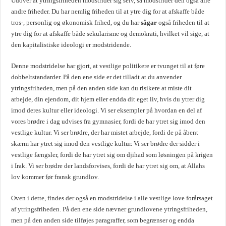
Udover at ytringsfriheden modstrider sig selv, så modstrider den også alle
andre friheder. Du har nemlig friheden til at ytre dig for at afskaffe både
tros-, personlig og økonomisk frihed, og du har
sågar
også friheden til at
ytre dig for at afskaffe både sekularisme og demokrati, hvilket vil sige, at
den kapitalistiske ideologi er modstridende.
Denne modstridelse har gjort, at vestlige politikere er tvunget til at føre
dobbeltstandarder. På den ene side er det tilladt at du anvender
ytringsfriheden, men på den anden side kan du risikere at miste dit
arbejde, din ejendom, dit hjem eller endda dit eget liv, hvis du ytrer dig
imod deres kultur eller ideologi. Vi ser eksempler på hvordan en del af
vores brødre i dag udvises fra gymnasier, fordi de har ytret sig imod den
vestlige kultur. Vi ser brødre, der har mistet arbejde, fordi de på åbent
skærm har ytret sig imod den vestlige kultur. Vi ser brødre der sidder i
vestlige fængsler, fordi de har ytret sig om djihad som løsningen på krigen
i Irak. Vi ser brødre der landsforvises, fordi de har ytret sig om, at Allahs
lov kommer før fransk grundlov.
Oven i dette, findes der også en modstridelse i alle vestlige love forårsaget
af ytringsfriheden. På den ene side nævner grundlovene ytringsfriheden,
men på den anden side tilføjes paragraffer, som begrænser og endda