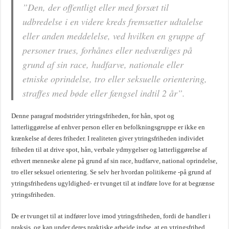
”
Den, der offentligt eller med forsæt til
udbredelse i en videre kreds fremsætter udtalelse
eller anden meddelelse, ved hvilken en gruppe af
personer trues, forhånes eller nedværdiges på
grund af sin race, hudfarve, nationale eller
etniske oprindelse, tro eller seksuelle orientering,
straffes med bøde eller fængsel indtil 2 år”
.
Denne paragraf modstrider ytringsfriheden, for hån, spot og
latterliggørelse af enhver person eller en befolkningsgruppe er ikke en
krænkelse af deres friheder. I realiteten giver ytringsfriheden individet
friheden til at drive spot, hån, verbale ydmygelser og latterliggørelse af
ethvert menneske alene på grund af sin race, hudfarve, national oprindelse,
tro eller seksuel orientering. Se selv her hvordan politikerne -på grund af
ytringsfrihedens ugyldighed- er tvunget til at indføre love for at begrænse
ytringsfriheden.
De er tvunget til at indfører love imod ytringsfriheden, fordi de handler i
praksis, og kan under deres praktiske arbejde indse, at en ytringsfrihed