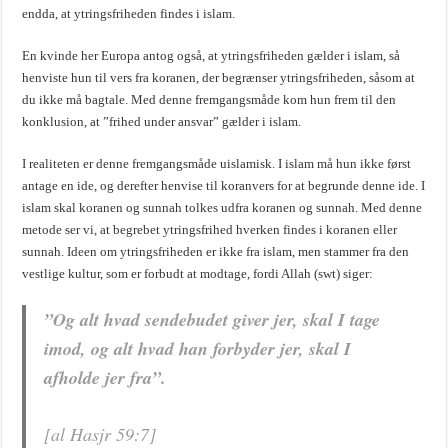
endda, at ytringsfriheden findes i islam.
En kvinde her Europa antog også, at ytringsfriheden gælder i islam, så
henviste hun til vers fra koranen, der begrænser ytringsfriheden, såsom at
du ikke må bagtale. Med denne fremgangsmåde kom hun frem til den
konklusion, at ”frihed under ansvar” gælder i islam.
I realiteten er denne fremgangsmåde uislamisk. I islam må hun ikke først
antage en ide, og derefter henvise til koranvers for at begrunde denne ide. I
islam skal koranen og sunnah tolkes udfra koranen og sunnah. Med denne
metode ser vi, at begrebet ytringsfrihed hverken findes i koranen eller
sunnah. Ideen om ytringsfriheden er ikke fra islam, men stammer fra den
vestlige kultur, som er forbudt at modtage, fordi Allah (swt) siger:
”Og alt hvad sendebudet giver jer, skal I tage
imod, og alt hvad han forbyder jer, skal I
afholde jer fra”.
[al Hasjr 59:7]