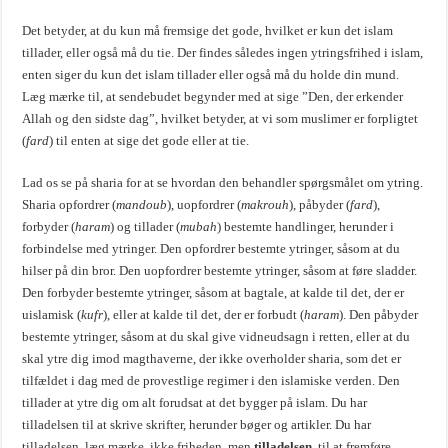
Det betyder, at du kun må fremsige det gode, hvilket er kun det islam
tillader, eller også må du tie. Der findes således ingen ytringsfrihed i islam,
enten siger du kun det islam tillader eller også må du holde din mund.
Læg mærke til, at sendebudet begynder med at sige ”Den, der erkender
Allah og den sidste dag”, hvilket betyder, at vi som muslimer er forpligtet
(
fard
) til enten at sige det gode eller at tie.
Lad os se på sharia for at se hvordan den behandler spørgsmålet om ytring.
Sharia opfordrer (
mandoub
), uopfordrer (
makrouh
), påbyder (
fard
),
forbyder (
haram
) og tillader (
mubah
) bestemte handlinger, herunder i
forbindelse med ytringer. Den opfordrer bestemte ytringer, såsom at du
hilser på din bror. Den uopfordrer bestemte ytringer, såsom at føre sladder.
Den forbyder bestemte ytringer, såsom at bagtale, at kalde til det, der er
uislamisk (
kufr
), eller at kalde til det, der er forbudt (
haram
). Den påbyder
bestemte ytringer, såsom at du skal give vidneudsagn i retten, eller at du
skal ytre dig imod magthaverne, der ikke overholder sharia, som det er
tilfældet i dag med de provestlige regimer i den islamiske verden. Den
tillader at ytre dig om alt forudsat at det bygger på islam. Du har
tilladelsen til at skrive skrifter, herunder bøger og artikler. Du har
tilladelsen, læg mærke, ikke friheden, men
tilladelsen
, til at fremføre