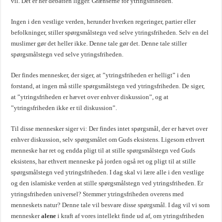
vil. Det er her debatten ligger. Grænserne for ytringsfriheden.
Ingen i den vestlige verden, herunder hverken regeringer, partier eller
befolkninger, stiller spørgsmålstegn ved selve ytringsfriheden. Selv en del
muslimer gør det heller ikke. Denne tale gør det. Denne tale stiller
spørgsmålstegn ved selve ytringsfriheden.
Der findes mennesker, der siger, at ”ytringsfriheden er helligt” i den
forstand, at ingen må stille spørgsmålstegn ved ytringsfriheden. De siger,
at ”ytringsfriheden er hævet over enhver diskussion”, og at
”ytringsfriheden ikke er til diskussion”.
Til disse mennesker siger vi: Der findes intet spørgsmål, der er hævet over
enhver diskussion, selv spørgsmålet om Guds eksistens. Ligesom ethvert
menneske har ret og endda pligt til at stille spørgsmålstegn ved Guds
eksistens, har ethvert menneske på jorden også ret og pligt til at stille
spørgsmålstegn ved ytringsfriheden. I dag skal vi lære alle i den vestlige
og den islamiske verden at stille spørgsmålstegn ved ytringsfriheden. Er
ytringsfriheden universel? Stemmer ytringsfriheden overens med
menneskets natur? Denne tale vil besvare disse spørgsmål. I dag vil vi som
mennesker
alene
i kraft af vores intellekt finde ud af, om ytringsfriheden