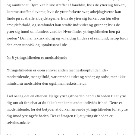
og samfundet. Børn kan blive straffet af forældre, hvis de ytrer sig forkert,
lærerne straffer eleverne, hvis de ytrer forkerte svar, arbejdsgiverne kan
finde på at straffe arbejdstagerne, hvis de ytrer sig forkert om løn eller
arbejdsforhold, og samfundet kan straffe individer og grupper, hvis de
ytrer sig imod samfundets værdier. Hvor findes ytringsfriheden hen på
jorden? Den har faktisk aldrig og vil aldrig findes i et samfund, netop fordi
den er en utopisk og upraktisabel ide.
Nr. 6 ytringsfriheden er modstridende
Ytringsfriheden er -som enhver anden menneskeopfunden ide-
modstridende, mangelfuld, varierende i tider og steder, og sidst, men ikke
mindst, så modstrider den også menneskets natur.
Lad os tag det en efter en. Ifølge ytringsfriheden har du friheden til at ytre
dig om alt forudsat at du ikke krænker et andet individs frihed. Dette er
modstridende, for det betyder at du kan anvende ytringsfriheden for at ytre
dig imod
ytringsfriheden
. Det er årsagen til, at ytringsfriheden er
selvdestruktiv.