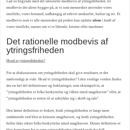
Lad os begynde med det rationelle modbevis af ytringsfriheden. Et
modbevis der alene bygger på, at vi som mennesker anvender vores
intellekt, vores forstand, uafhængig af enhver anskuelse, kultur og tro. Et
modbevis som vi alle mennesker på jorden kan opfatte
alene
i kraft af
vores intellekt, uanset om vi er liberale, kristne eller muslimer.
Det rationelle modbevis af
ytringsfriheden
Hvad er ytringsfriheden?
For at diskussionen om ytringsfriheden skal give resultater, er det
nødvendigt at vide: Hvad er ytringsfriheden? I den vestlige verden findes
der en hel del definitioner og forklaringer, som eksempelvis, at
”ytringsfriheden er folks beskyttelse og våben imod magthavere” eller, at
”ytringsfriheden er retten til at udtrykke sig i skrift og tale”.
Den første definition er forkert, fordi ytringsfriheden er langt mere
omfattende end blot at kritisere magthavere, og fordi ytringsfriheden
heller ikke sikrer folks beskyttelse imod magthavere. Denne definition er
blot formuleret for at gøre ytringsfriheden tiltrækkende for folk.