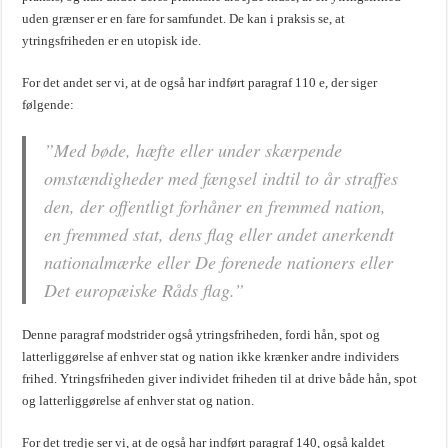
uden grænser er en fare for samfundet. De kan i praksis se, at
ytringsfriheden er en utopisk ide.
For det andet ser vi, at de også har indført paragraf 110 e, der siger
følgende:
”
Med bøde, hæfte eller under skærpende
omstændigheder med fængsel indtil to år straffes
den, der offentligt forhåner en fremmed nation,
en fremmed stat, dens flag eller andet anerkendt
nationalmærke eller De forenede nationers eller
Det europæiske Råds flag
.”
Denne paragraf modstrider også ytringsfriheden, fordi hån, spot og
latterliggørelse af enhver stat og nation ikke krænker andre individers
frihed. Ytringsfriheden giver individet friheden til at drive både hån, spot
og latterliggørelse af enhver stat og nation.
For det tredje ser vi, at de også har indført paragraf 140, også kaldet