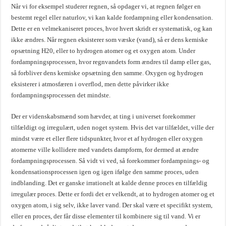
Når vi for eksempel studerer regnen, så opdager vi, at regnen følger en
bestemt regel eller naturlov, vi kan kalde fordampning eller kondensation.
Dette er en velmekaniseret proces, hvor hvert skridt er systematisk, og kan
ikke ændres. Når regnen eksisterer som væske (vand), så er dens kemiske
opsætning H20, eller to hydrogen atomer og et oxygen atom. Under
fordampningsprocessen, hvor regnvandets form ændres til damp eller gas,
så forbliver dens kemiske opsætning den samme. Oxygen og hydrogen
eksisterer i atmosfæren i overflod, men dette påvirker ikke
fordampningsprocessen det mindste.
Der er videnskabsmænd som hævder, at ting i universet forekommer
tilfældigt og irregulært, uden noget system. Hvis det var tilfældet, ville der
mindst være et eller flere tidspunkter, hvor et af hydrogen eller oxygen
atomerne ville kollidere med vandets dampform, for dermed at ændre
fordampningsprocessen. Så vidt vi ved, så forekommer fordampnings- og
kondensationsprocessen igen og igen ifølge den samme proces, uden
indblanding. Det er ganske irrationelt at kalde denne proces en tilfældig
irregulær proces. Dette er fordi det er velkendt, at to hydrogen atomer og et
oxygen atom, i sig selv, ikke laver vand. Der skal være et specifikt system,
eller en proces, der får disse elementer til kombinere sig til vand. Vi er