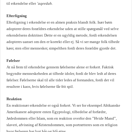
til erkendelse eller
’aqeedah
.
Efterligning
Efterligning i erkendelse er en almen praksis blandt folk. Især børn
adopterer deres forældres erkendelse uden at stille spørgsmål ved selve
erkendelsens doktriner. Dette er en ugyldig metode, fordi erkendelsen
adopteres uanset om den er korrekt eller ej. Så vi ser mange folk tilbede
køer, sten eller mennesker, simpelthen fordi deres forældre gjorde det.
Følelser
At nå frem til erkendelse gennem følelserne alene er forkert. Faktisk
begyndte menneskeheden at tilbede idoler, fordi de blev ledt af deres
følelser. Følelserne skal til alle tider ledes af forstanden, fordi det vil
resultere i kaos, hvis følelserne får frit spil.
Reaktion
En reaktionær erkendelse er også forkert. Vi ser for eksempel Afrikanske
Amerikanere adoptere enten Egyptologi, tilbedelse af forfædre,
Jødedommen eller Islam, som en reaktion overfor den ”Hvide Mand”,
slaveri, afvisning af Kristendommen, som portrætteres som en religion
hvor frelseren har lyst hår og blå øjne.