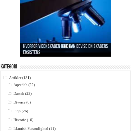
Hvorfor videnskaben ikke kan bevise en Skabers
eksistens
Profetens formål med da’wah i Mekkah
Betydningen af la ilaha ill Allah
Sabr og håbløshed
Hvem skabte så skaberen?
Kategori
Artikler
(131)
Aqeedah
(22)
Dawah
(23)
Diverse
(8)
Fiqh
(26)
Historie
(10)
Islamisk Personlighed
(11)