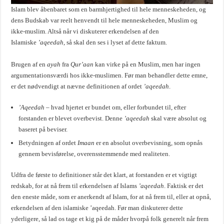
Islam blev åbenbaret som en barmhjertighed til hele menneskeheden, og
dens Budskab var reelt henvendt til hele menneskeheden, Muslim og
ikke-muslim. Altså når vi diskuterer erkendelsen af den
Islamiske
’aqeedah
, så skal den ses i lyset af dette faktum.
Brugen af en
ayah
fra
Qur’aan
kan virke på en Muslim, men har ingen
argumentationsværdi hos ikke-muslimen. Før man behandler dette emne,
er det nødvendigt at nævne definitionen af ordet
’aqeedah
.
’Aqeedah
– hvad hjertet er bundet om, eller forbundet til, efter
forstanden er blevet overbevist. Denne
’aqeedah
skal være absolut og
baseret på beviser.
Betydningen af ordet
Imaan
er en absolut overbevisning, som opnås
gennem bevisførelse, overensstemmende med realiteten.
Udfra de første to definitioner står det klart, at forstanden er et vigtigt
redskab, for at nå frem til erkendelsen af Islams
’aqeedah
. Faktisk er det
den eneste måde, som er anerkendt af Islam, for at nå frem til, eller at opnå,
erkendelsen af den islamiske ’aqeedah. Før man diskuterer dette
yderligere, så lad os tage et kig på de måder hvorpå folk generelt når frem