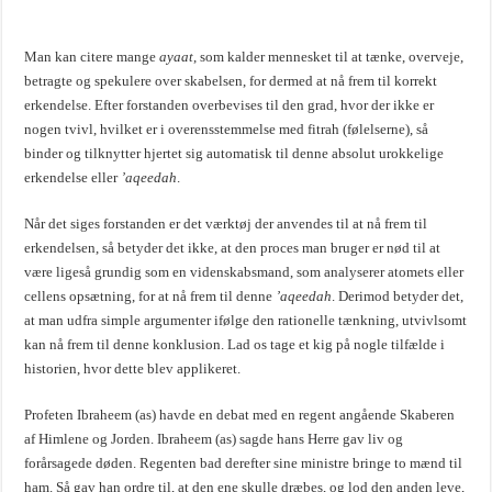
Man kan citere mange
ayaat
, som kalder mennesket til at tænke, overveje,
betragte og spekulere over skabelsen, for dermed at nå frem til korrekt
erkendelse. Efter forstanden overbevises til den grad, hvor der ikke er
nogen tvivl, hvilket er i overensstemmelse med fitrah (følelserne), så
binder og tilknytter hjertet sig automatisk til denne absolut urokkelige
erkendelse eller
’aqeedah
.
Når det siges forstanden er det værktøj der anvendes til at nå frem til
erkendelsen, så betyder det ikke, at den proces man bruger er nød til at
være ligeså grundig som en videnskabsmand, som analyserer atomets eller
cellens opsætning, for at nå frem til denne
’aqeedah
. Derimod betyder det,
at man udfra simple argumenter ifølge den rationelle tænkning, utvivlsomt
kan nå frem til denne konklusion. Lad os tage et kig på nogle tilfælde i
historien, hvor dette blev applikeret.
Profeten Ibraheem (as) havde en debat med en regent angående Skaberen
af Himlene og Jorden. Ibraheem (as) sagde hans Herre gav liv og
forårsagede døden. Regenten bad derefter sine ministre bringe to mænd til
ham. Så gav han ordre til, at den ene skulle dræbes, og lod den anden leve,