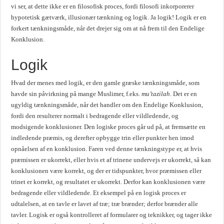
vi ser, at dette ikke er en filosofisk proces, fordi filosofi inkorporerer
hypotetisk gætværk, illusionær tænkning og logik. Ja logik! Logik er en
forkert tænkningsmåde, når det drejer sig om at nå frem til den Endelige
Konklusion.
Logik
Hvad der menes med logik, er den gamle græske tænkningsmåde, som
havde sin påvirkning på mange Muslimer, f.eks.
mu’tazilah
. Det er en
ugyldig tænkningsmåde, når det handler om den Endelige Konklusion,
fordi den resulterer normalt i bedragende eller vildledende, og
modsigende konklusioner. Den logiske proces går ud på, at fremsætte en
indledende præmis, og derefter opbygge trin eller punkter hen imod
opnåelsen af en konklusion. Faren ved denne tænkningstype er, at hvis
præmissen er ukorrekt, eller hvis et af trinene undervejs er ukorrekt, så kan
konklusionen være korrekt, og der er tidspunkter, hvor præmissen eller
trinet er korrekt, og resultatet er ukorrekt. Derfor kan konklusionen være
bedragende eller vildledende. Et eksempel på en logisk proces er
udtalelsen, at en tavle er lavet af træ; træ brænder; derfor brænder alle
tavler. Logisk er også kontrolleret af formularer og teknikker, og tager ikke