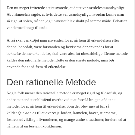
Den nu meget irriterede ateist svarede, at dette var særdeles usandsynligt.
Abu Haneefah sagde, at hvis dette var usandsynligt, hvordan kunne man
så sige, at solen, månen, og universet blev skabt på samme måde. Debatten
var dermed bragt til ende.
Altså skal værktøjet man anvender, for at nå frem til erkendelsen eller
denne ’aqeedah, være forstanden og beviserne der anvendes for at
bekræfte denne erkendelse, skal være absolut ubestridelige. Denne metode
kaldes den rationelle metode. Dette er den eneste metode, man bør
anvende for at nå frem til erkendelse.
Den rationelle Metode
Nogle folk mener den rationelle metode er meget rigid og filosofisk, og
andre mener det er blasfemi overhovedet at foreslå brugen af denne
metode, for at nå frem til erkendelse. Som der blev nævnt før, så
kalder
Qur’aan
os til at overveje Jorden, kamelen, havet, stjernerne,
fostrets udvikling i livmoderen, og mange andre situationer, for dermed at
nå frem til en bestemt konklusion.