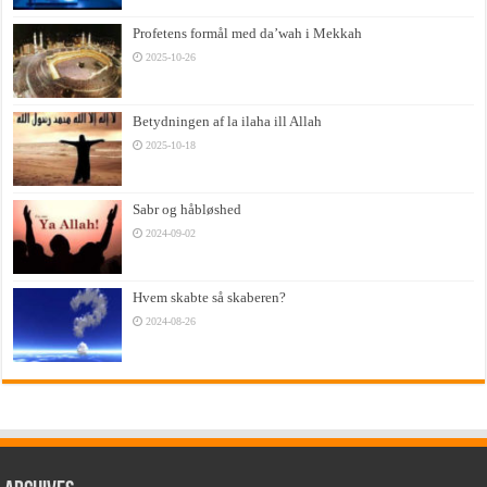
Profetens formål med da’wah i Mekkah
2025-10-26
Betydningen af la ilaha ill Allah
2025-10-18
Sabr og håbløshed
2024-09-02
Hvem skabte så skaberen?
2024-08-26