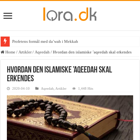
Profetens formål med da’wah i Mekkah
Home
/
Artikler
/
Aqeedah
/
Hvordan den islamiske ’aqeedah skal erkendes
Hvordan den islamiske ’aqeedah skal
erkendes
2020-04-10
Aqeedah
,
Artikler
1,448 Hits