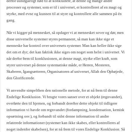
derfor uundgåeligt nød til at konkludere, at denne og mange andre
processer og systemer, som er til i universet, er kontrolleret af en magt og
styrke, med evne og kunnen til at styre og kontrollere alle sammen på én
gang.
Når vi kigger på mennesket, så opdager vi at mennesket sover og dør, men
disse universelle systemer styres permanent, så man kan ikke sige et
menneske har kontrol over universets systemer. Man kan heller ikke sige
det om et dyr; det kan faktisk ikke siges om noget som helst i universet. Vi
når derfor frem til konklusionen, at denne magt, styrke eller kraft, som
styrer universet på denne systematiske måde, er Herren, Mesteren,
Skaberen, Igangsætteren, Organisatoren af universet, Allah den Ophøjede,
den Glorificerede.
Vi anvendte simpelthen den rationelle metode, for at nå frem til denne
Endelige Konklusion. Vi brugte vores sanser over et objekt (regnvandet),
overførte den til hjernen, og forbandt derefter dette objekt til tidligere
information vi havde om regnvandet (fordampning, kondensation, kemisk
opsætning osv.), og forbandt til sidst denne information til andre
relaterede informationer (systemer kan ikke skabes, eller kontrolleres af
noget indenfor skabelsen), for at nå frem til vores Endelige Konklusion. Så