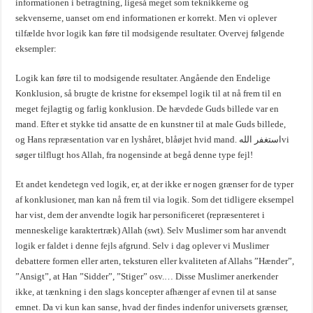
informationen i betragtning, ligeså meget som teknikkerne og
sekvenserne, uanset om end informationen er korrekt. Men vi oplever
tilfælde hvor logik kan føre til modsigende resultater. Overvej følgende
eksempler:
Logik kan føre til to modsigende resultater. Angående den Endelige
Konklusion, så brugte de kristne for eksempel logik til at nå frem til en
meget fejlagtig og farlig konklusion. De hævdede Guds billede var en
mand. Efter et stykke tid ansatte de en kunstner til at male Guds billede,
og Hans repræsentation var en lyshåret, blåøjet hvid mand. استغفر اللهvi
søger tilflugt hos Allah, fra nogensinde at begå denne type fejl!
Et andet kendetegn ved logik, er, at der ikke er nogen grænser for de typer
af konklusioner, man kan nå frem til via logik. Som det tidligere eksempel
har vist, dem der anvendte logik har personificeret (repræsenteret i
menneskelige karaktertræk) Allah (swt). Selv Muslimer som har anvendt
logik er faldet i denne fejls afgrund. Selv i dag oplever vi Muslimer
debattere formen eller arten, teksturen eller kvaliteten af Allahs ”Hænder”,
”Ansigt”, at Han ”Sidder”, ”Stiger” osv.… Disse Muslimer anerkender
ikke, at tænkning i den slags koncepter afhænger af evnen til at sanse
emnet. Da vi kun kan sanse, hvad der findes indenfor universets grænser,