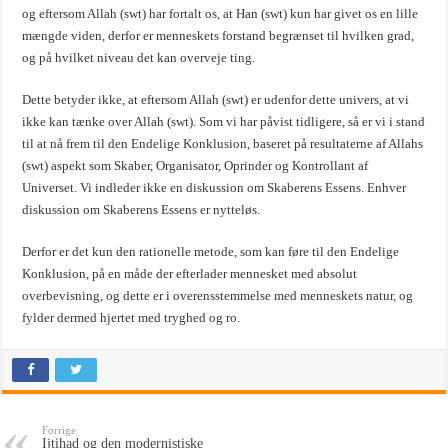
og eftersom Allah (swt) har fortalt os, at Han (swt) kun har givet os en lille
mængde viden, derfor er menneskets forstand begrænset til hvilken grad,
og på hvilket niveau det kan overveje ting.
Dette betyder ikke, at eftersom Allah (swt) er udenfor dette univers, at vi
ikke kan tænke over Allah (swt). Som vi har påvist tidligere, så er vi i stand
til at nå frem til den Endelige Konklusion, baseret på resultaterne af Allahs
(swt) aspekt som Skaber, Organisator, Oprinder og Kontrollant af
Universet. Vi indleder ikke en diskussion om Skaberens Essens. Enhver
diskussion om Skaberens Essens er nytteløs.
Derfor er det kun den rationelle metode, som kan føre til den Endelige
Konklusion, på en måde der efterlader mennesket med absolut
overbevisning, og dette er i overensstemmelse med menneskets natur, og
fylder dermed hjertet med tryghed og ro.
Forrige
Ijtihad og den modernistiske