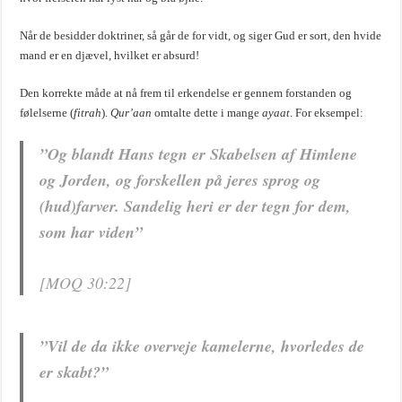
Når de besidder doktriner, så går de for vidt, og siger Gud er sort, den hvide
mand er en djævel, hvilket er absurd!
Den korrekte måde at nå frem til erkendelse er gennem forstanden og
følelserne (
fitrah
).
Qur’aan
omtalte dette i mange
ayaat
. For eksempel:
”Og blandt Hans tegn er Skabelsen af Himlene
og Jorden, og forskellen på jeres sprog og
(hud)farver. Sandelig heri er der tegn for dem,
som har viden”
[MOQ 30:22]
”Vil de da ikke overveje kamelerne, hvorledes de
er skabt?”