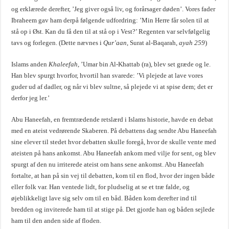
og erklærede derefter, ’Jeg giver også liv, og forårsager døden’. Vores fader
Ibraheem gav ham derpå følgende udfordring: ’Min Herre får solen til at
stå op i Øst. Kan du få den til at stå op i Vest?’ Regenten var selvfølgelig
tavs og forlegen. (Dette nævnes i
Qur’aan
, Surat al-Baqarah,
ayah 259
)
Islams anden
Khaleefah
, ’Umar bin Al-Khattab (ra), blev set græde og le.
Han blev spurgt hvorfor, hvortil han svarede: ’Vi plejede at lave vores
guder ud af dadler, og når vi blev sultne, så plejede vi at spise dem; det er
derfor jeg ler.’
Abu Haneefah, en fremtrædende retslærd i Islams historie, havde en debat
med en ateist vedrørende Skaberen. På debattens dag sendte Abu Haneefah
sine elever til stedet hvor debatten skulle foregå, hvor de skulle vente med
ateisten på hans ankomst. Abu Haneefah ankom med vilje for sent, og blev
spurgt af den nu irriterede ateist om hans sene ankomst. Abu Haneefah
fortalte, at han på sin vej til debatten, kom til en flod, hvor der ingen både
eller folk var. Han ventede lidt, for pludselig at se et træ falde, og
øjeblikkeligt lave sig selv om til en båd. Båden kom derefter ind til
bredden og inviterede ham til at stige på. Det gjorde han og båden sejlede
ham til den anden side af floden.