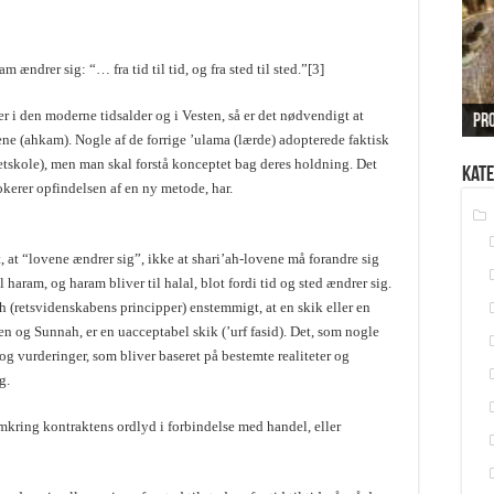
am ændrer sig: “… fra tid til tid, og fra sted til sted.”[3]
Hvo
ver i den moderne tidsalder og i Vesten, så er det nødvendigt at
ek
Pr
Bet
Sa
Hv
ne (ahkam). Nogle af de forrige ’ulama (lærde) adopterede faktisk
etskole), men man skal forstå konceptet bag deres holdning. Det
Kate
erer opfindelsen af en ny metode, har.
t, at “lovene ændrer sig”, ikke at shari’ah-lovene må forandre sig
til haram, og haram bliver til halal, blot fordi tid og sted ændrer sig.
 (retsvidenskabens principper) enstemmigt, at en skik eller en
en og Sunnah, er en uacceptabel skik (’urf fasid). Det, som nogle
og vurderinger, som bliver baseret på bestemte realiteter og
g.
kring kontraktens ordlyd i forbindelse med handel, eller