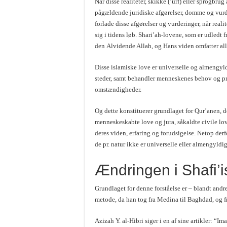
Når disse realiteter, skikke (’urf) eller sprogbrug æ
pågældende juridiske afgørelser, domme og vurder
forlade disse afgørelser og vurderinger, når real
sig i tidens løb. Shari’ah-lovene, som er udledt 
den Alvidende Allah, og Hans viden omfatter alle 
Disse islamiske love er universelle og almengyldi
steder, samt behandler menneskenes behov og prob
omstændigheder.
Og dette konstituerer grundlaget for Qur’anen, d
menneskeskabte love og jura, såkaldte civile love
deres viden, erfaring og forudsigelse. Netop derf
de pr. natur ikke er universelle eller almengyldig
Ændringen i Shafi’
Grundlaget for denne forståelse er – blandt andr
metode, da han tog fra Medina til Baghdad, og f
Azizah Y. al-Hibri siger i en af sine artikler: “I