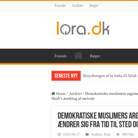
Forside
Artikler
Bøger
Forside
Bøger
Seneste nyt
Betydningen af la ilaha ill Allah
Home
/
Artikler
/
Demokratiske muslimers argument
Shafi’s ændring af metode
Demokratiske muslimers arg
ændrer sig fra tid til sted 
2020-08-27
Artikler
,
Fiqh
969 Hits