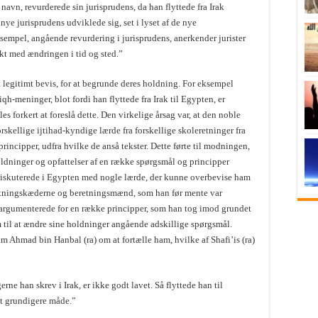
navn, revurderede sin jurisprudens, da han flyttede fra Irak
nye jurisprudens udviklede sig, set i lyset af de nye
empel, angående revurdering i jurisprudens, anerkender jurister
akt med ændringen i tid og sted.”
 et legitimt bevis, for at begrunde deres holdning. For eksempel
qh-meninger, blot fordi han flyttede fra Irak til Egypten, er
les forkert at foreslå dette. Den virkelige årsag var, at den noble
kellige ijtihad-kyndige lærde fra forskellige skoleretninger fra
ncipper, udfra hvilke de anså tekster. Dette førte til modningen,
oldninger og opfattelser af en række spørgsmål og principper
a) diskuterede i Egypten med nogle lærde, der kunne overbevise ham
eretningskæderne og beretningsmænd, som han før mente var
e argumenterede for en række principper, som han tog imod grundet
am til at ændre sine holdninger angående adskillige spørgsmål.
hmad bin Hanbal (ra) om at fortælle ham, hvilke af Shafi’is (ra)
ne han skrev i Irak, er ikke godt lavet. Så flyttede han til
t grundigere måde.”