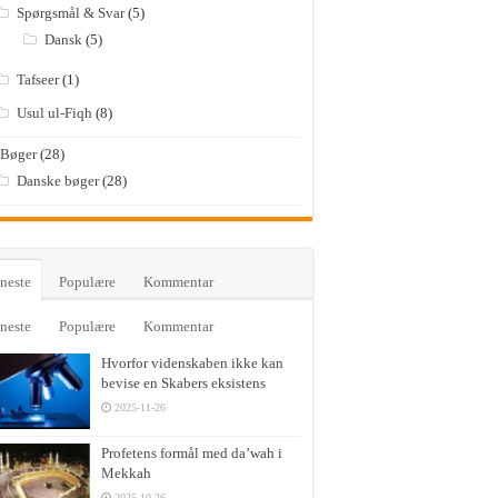
Spørgsmål & Svar
(5)
Dansk
(5)
Tafseer
(1)
Usul ul-Fiqh
(8)
Bøger
(28)
Danske bøger
(28)
neste
Populære
Kommentar
neste
Populære
Kommentar
Hvorfor videnskaben ikke kan
bevise en Skabers eksistens
2025-11-26
Profetens formål med da’wah i
Mekkah
2025-10-26