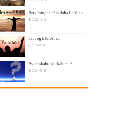
Betydningen af la ilaha ill Allah
2025-10-18
Sabr og håbløshed
2024-09-02
Hvem skabte så skaberen?
2024-08-26