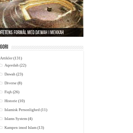
rfor videnskaben ikke kan bevise en Skabers
sistens
ofetens formål med da’wah i Mekkah
ydningen af la ilaha ill Allah
br og håbløshed
em skabte så skaberen?
gori
Artikler
(131)
Aqeedah
(22)
Dawah
(23)
Diverse
(8)
Fiqh
(26)
Historie
(10)
Islamisk Personlighed
(11)
Islams System
(4)
Kampen imod Islam
(13)