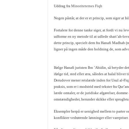
Uddrag fra
Minoriteternes Fiqh
Nogen påstår, at der er et princip, som siger at Isl
Fortalere for denne tanke siger, at fordi vi nu le
udforme en ny metode til at udlede shari’ah-love
dette princip, specielt dem fra Hanafi Madhab (r
ligner på ingen måde den holdning de, som advok
Ifølge Hanafi juristen Ibn ’Abidin, så betyder de
ifølge tid, sted eller æra, således at halal bliver 
Derudover mener retslærde inden for Usul al-Fiqh
praksis, som er i modstrid med tekster fra Qur’an
lærde omtaler, er de juridiske afgørelser, domme 
omstændigheder, herunder skikke eller sprogbru
Eksempler herpå er uenighed mellem to parter om
konflikter vedrørende lønninger eller varepriser.