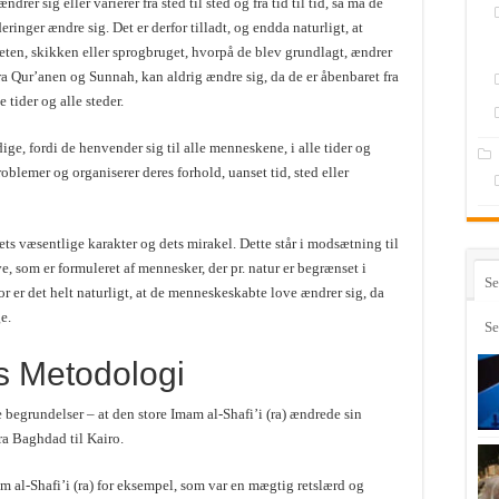
ndrer sig eller varierer fra sted til sted og fra tid til tid, så må de
inger ændre sig. Det er derfor tilladt, og endda naturligt, at
iteten, skikken eller sprogbruget, hvorpå de blev grundlagt, ændrer
fra Qur’anen og Sunnah, kan aldrig ændre sig, da de er åbenbaret fra
tider og alle steder.
ge, fordi de henvender sig til alle menneskene, i alle tider og
lemer og organiserer deres forhold, uanset tid, sted eller
ets væsentlige karakter og dets mirakel. Dette står i modsætning til
, som er formuleret af mennesker, der pr. natur er begrænset i
Se
or er det helt naturligt, at de menneskeskabte love ændrer sig, da
e.
Se
is Metodologi
e begrundelser – at den store Imam al-Shafi’i (ra) ændrede sin
ra Baghdad til Kairo.
mam al-Shafi’i (ra) for eksempel, som var en mægtig retslærd og