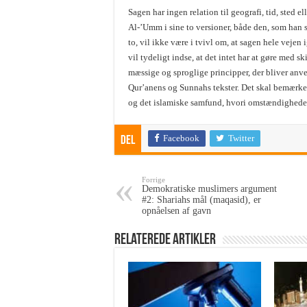
Sagen har ingen relation til geografi, tid, sted e
Al-’Umm i sine to versioner, både den, som han 
to, vil ikke være i tvivl om, at sagen hele vej
vil tydeligt indse, at det intet har at gøre med 
mæssige og sproglige principper, der bliver anv
Qur’anens og Sunnahs tekster. Det skal bemærkes
og det islamiske samfund, hvori omstændigheder 
Facebook
Twitter
Del
Forrige
Demokratiske muslimers argument
#2: Shariahs mål (maqasid), er
opnåelsen af gavn
Relaterede Artikler