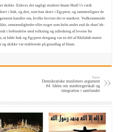
ller skikke. Enhver, der sagligt studerer Imam Shafi’i’s værk
skrev i Irak, og den, som han skrev i Egypten, og sammenligner de
en igennem handler om, hvilke beviser der er stærkest: Vedkommende
skikke, omstændigheder eller noget som helst andet end de shari’ah-
endt i forbindelse med tolkning og udledning af lovene fra
, at både Irak og Egypten dengang var en del af Khilafah-staten
og skikke var etablerede på grundlag af Islam.
Næste
Demokratiske muslimers argument
#4: Idéen om statsborgerskab og
integration i samfundet