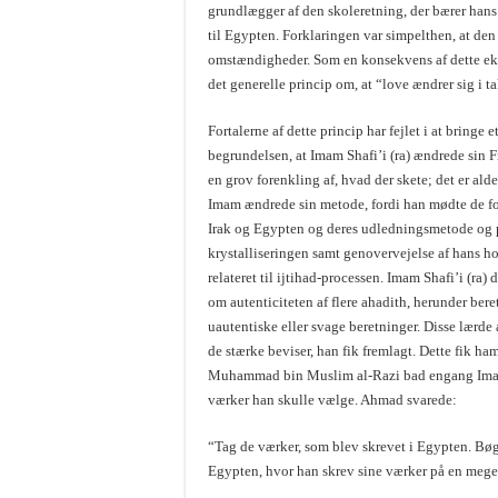
grundlægger af den skoleretning, der bærer hans 
til Egypten. Forklaringen var simpelthen, at den 
omstændigheder. Som en konsekvens af dette eks
det generelle princip om, at “love ændrer sig i t
Fortalerne af dette princip har fejlet i at bringe
begrundelsen, at Imam Shafi’i (ra) ændrede sin Fi
en grov forenkling af, hvad der skete; det er alde
Imam ændrede sin metode, fordi han mødte de fors
Irak og Egypten og deres udledningsmetode og pri
krystalliseringen samt genovervejelse af hans h
relateret til ijtihad-processen. Imam Shafi’i (r
om autenticiteten af flere ahadith, herunder b
uautentiske eller svage beretninger. Disse lærd
de stærke beviser, han fik fremlagt. Dette fik h
Muhammad bin Muslim al-Razi bad engang Imam A
værker han skulle vælge. Ahmad svarede:
“Tag de værker, som blev skrevet i Egypten. Bøger
Egypten, hvor han skrev sine værker på en mege