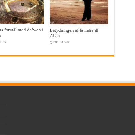
ns formål med da’wah i
Betydningen af la ilaha ill
h
Allah
0-26
2025-10-18