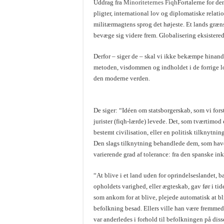
Uddrag fra
Minoriteternes Fiqh
Fortalerne for de
pligter, international lov og diplomatiske relatio
militærmagtens sprog det højeste. Et lands grænse
bevæge sig videre frem. Globalisering eksistered
Derfor – siger de – skal vi ikke bekæmpe hinande
metoden, visdommen og indholdet i de forrige lo
den moderne verden.
De siger: “Idéen om statsborgerskab, som vi forst
jurister (fiqh-lærde) levede. Det, som tværtimod e
bestemt civilisation, eller en politisk tilknytni
Den slags tilknytning behandlede dem, som hav
varierende grad af tolerance: fra den spanske in
“At blive i et land uden for oprindelseslandet, b
opholdets varighed, eller ægteskab, gav før i ti
som ankom for at blive, plejede automatisk at bli
befolkning besad. Ellers ville han være fremmed
var anderledes i forhold til befolkningen på dis