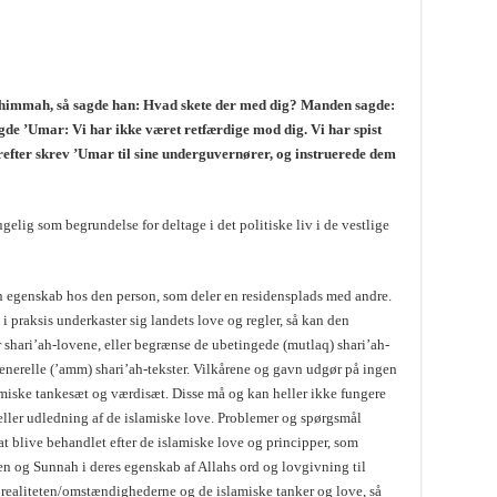
himmah, så sagde han: Hvad skete der med dig? Manden sagde:
gde ’Umar: Vi har ikke været retfærdige mod dig. Vi har spist
erefter skrev ’Umar til sine underguvernører, og instruerede dem
gelig som begrundelse for deltage i det politiske liv i de vestlige
r en egenskab hos den person, som deler en residensplads med andre.
i praksis underkaster sig landets love og regler, så kan den
shari’ah-lovene, eller begrænse de ubetingede (mutlaq) shari’ah-
 generelle (’amm) shari’ah-tekster. Vilkårene og gavn udgør på ingen
amiske tankesæt og værdisæt. Disse må og kan heller ikke fungere
 eller udledning af de islamiske love. Problemer og spørgsmål
at blive behandlet efter de islamiske love og principper, som
nen og Sunnah i deres egenskab af Allahs ord og lovgivning til
realiteten/omstændighederne og de islamiske tanker og love, så