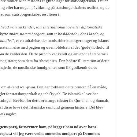
re midler. Men residens er grundlaget for statsborgerskab. Det er
tning eller har nogen påvirkning på statsborgerskabets realitet, og de
e, som statsborgerskabet resulterer i.
 hvad man nu kender, som international lov eller diplomatiske
eskytte andre staters borgere, som er bosiddende i dens lande, og
handles
”, er en udtalelse, der modstrider kendsgerninger og Islams
rensstemmelse med pagten og overholdelsen af det (gode) forhold til
 de kalder den. Dette princip var kendt og anvendt af araberne i
 og stater, som dem fra Abessinien. Den bedste illustration af dette
hajerin, de muslimske immigranter, som fik godkendt deres
 om al-’ahd wal-jiwar. Den har forklaret dette princip på en måde,
gler for statsborgerskab og tabi’iyyah. De islamiske love har
ætninger. Beviset for dette er mange tekster fra Qur’anen og Sunnah,
f disse love i det islamiske samfund gennem historie. Det blev
ws) sagde:
agtens part), fornærmer ham, pålægger ham ud over hans
accept, så vil jeg være vedkommendes modpart på Dommens