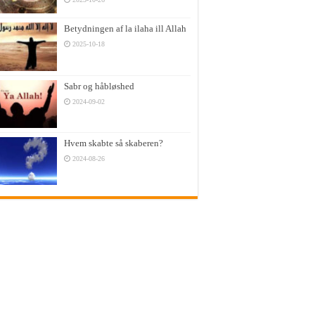
Betydningen af la ilaha ill Allah
2025-10-18
Sabr og håbløshed
2024-09-02
Hvem skabte så skaberen?
2024-08-26