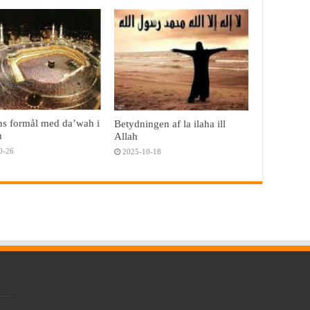
ns formål med da’wah i
Betydningen af la ilaha ill
h
Allah
0-26
2025-10-18