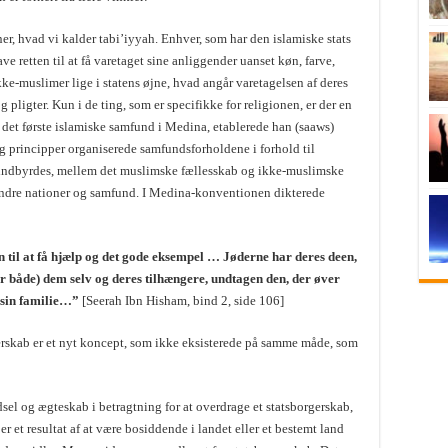
er, hvad vi kalder tabi’iyyah. Enhver, som har den islamiske stats
ave retten til at få varetaget sine anliggender uanset køn, farve,
ikke-muslimer lige i statens øjne, hvad angår varetagelsen af deres
 pligter. Kun i de ting, som er specifikke for religionen, er der en
det første islamiske samfund i Medina, etablerede han (saaws)
 principper organiserede samfundsforholdene i forhold til
 indbyrdes, mellem det muslimske fællesskab og ikke-muslimske
ndre nationer og samfund. I Medina-konventionen dikterede
n til at få hjælp og det gode eksempel … Jøderne har deres deen,
r både) dem selv og deres tilhængere, undtagen den, der øver
 sin familie…”
[Seerah Ibn Hisham, bind 2, side 106]
erskab er et nyt koncept, som ikke eksisterede på samme måde, som
dsel og ægteskab i betragtning for at overdrage et statsborgerskab,
 er et resultat af at være bosiddende i landet eller et bestemt land