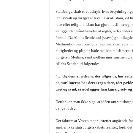
Statsborgerskab er et udtryk, hvis betydning lign
tabi’iyyah og vælger at leve i Dar al-Islam, vil h
race eller religion. Islam har gjort muslimer og 
anliggender, håndhævelse af regler, rettigheder og
forskel. Da Allahs Sendebud (saaws) grundlagde 
Medina-konventionen, der gennem sine regler og
rettigheder og pligter, både mellem muslimerne
borgere i Medina, samt mellem muslimerne og a
Allahs Sendebud følgende:
“… Og dem af jøderne, der følger os, har rette
og muslimerne har deres egen deen, (det gælde
uret og synd, så ødelægger han kun sig selv og
Derfor kan man ikke sige, at idéen om statsborg
det gør i dag.
Det faktum at Vesten tager kriteriet angående fø
ændrer ikke statsborgerskabets realitet, fordi det