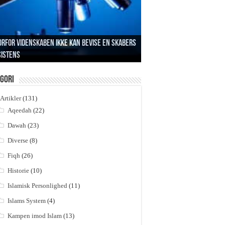
rfor videnskaben ikke kan bevise en Skabers
sistens
ofetens formål med da’wah i Mekkah
ydningen af la ilaha ill Allah
br og håbløshed
em skabte så skaberen?
gori
Artikler
(131)
Aqeedah
(22)
Dawah
(23)
Diverse
(8)
Fiqh
(26)
Historie
(10)
Islamisk Personlighed
(11)
Islams System
(4)
Kampen imod Islam
(13)