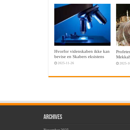
Hvorfor videnskaben ikke kan
Profete
bevise en Skabers eksistens
Mekka
2025-11-26
2025-1
Archives
November 2025