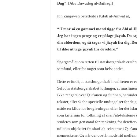
Dag”
. [Abu Dawudog al-Baihaqi]
Ibn Zanjaweh berettede i Kitab al-Amwal at,
“’Umar så en gammel mand tigge fra Ahl al-D
Jeg har ingen penge og er pålagt jizyah. Da sa
din alderdom, og så tager vi jizyah fra dig. D
til ikke at tage jizyah fra de ældre.”
Spørgsmålet om retten til statsborgerskab er ubru
samfund, eller for noget som helst andet.
Dette er fordi, at statsborgerskab i realiteten e
Selvom statsborgerskabet forlanger, at muslimen 
ikke rangere over Qur’anen og Sunnah, herunder 
tekster, eller skabe specielle undtagelser for de
måde en kilde for lovgivningen eller for det isl
som kriterium for tolkning af shari’ah-teksterne
studeres som genstand for tænkning for derefter 
udledes objektivt fra shari’ah-teksterne i Qur’a
menneskene. Og når der opstår modstrid mellem 