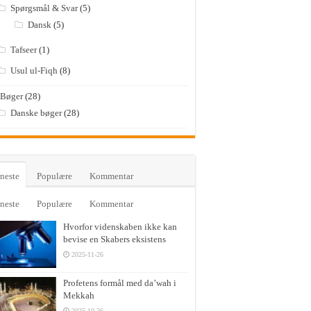
Spørgsmål & Svar
(5)
Dansk
(5)
Tafseer
(1)
Usul ul-Fiqh
(8)
Bøger
(28)
Danske bøger
(28)
neste
Populære
Kommentar
neste
Populære
Kommentar
Hvorfor videnskaben ikke kan
bevise en Skabers eksistens
2025-11-26
Profetens formål med da’wah i
Mekkah
2025-10-26