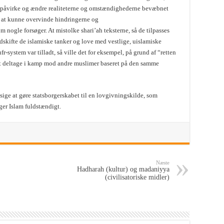
at påvirke og ændre realiteterne og omstændighederne bevæbnet
 at kunne overvinde hindringerne og
ogle forsøger. At mistolke shari’ah teksterne, så de tilpasses
udskifte de islamiske tanker og love med vestlige, uislamiske
fr-system var tilladt, så ville det for eksempel, på grund af “retten
m at deltage i kamp mod andre muslimer baseret på den samme
 sige at gøre statsborgerskabet til en lovgivningskilde, som
ger Islam fuldstændigt.
Næste
Hadharah (kultur) og madaniyya
(civilisatoriske midler)