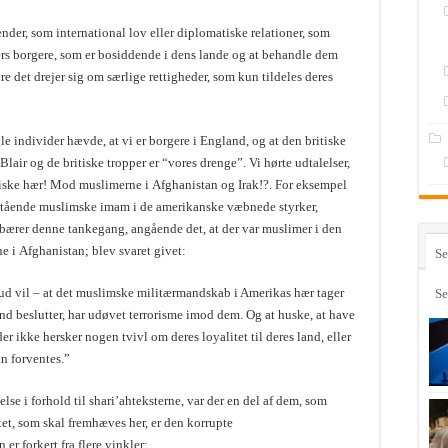
er, som international lov eller diplomatiske relationer, som
aters borgere, som er bosiddende i dens lande og at behandle dem
 det drejer sig om særlige rettigheder, som kun tildeles deres
e individer hævde, at vi er borgere i England, og at den britiske
Blair og de britiske tropper er “vores drenge”. Vi hørte udtalelser,
ke hær! Mod muslimerne i Afghanistan og Irak!?. For eksempel
tående muslimske imam i de amerikanske væbnede styrker,
m bærer denne tankegang, angående det, at der var muslimer i den
i Afghanistan; blev svaret givet:
Se
ud vil – at det muslimske militærmandskab i Amerikas hær tager
Se
 beslutter, har udøvet terrorisme imod dem. Og at huske, at have
der ikke hersker nogen tvivl om deres loyalitet til deres land, eller
an forventes.”
lse i forhold til shari’ahteksterne, var der en del af dem, som
tet, som skal fremhæves her, er den korrupte
r forkert fra flere vinkler: