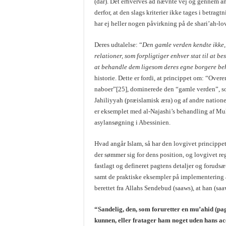
(dar). Det erhverves ad nævnte vej og gennem and
derfor, at den slags kriterier ikke tages i betrag
har ej heller nogen påvirkning på de shari’ah-lov
Deres udtalelse: “
Den gamle verden kendte ikke,
relationer, som forpligtiger enhver stat til at b
at behandle dem ligesom deres egne borgere be
historie. Dette er fordi, at princippet om: “Ove
naboer”[25], dominerede den “gamle verden”, som
Jahiliyyah (præislamisk æra) og af andre nationer
er eksemplet med al-Najashi’s behandling af Mu
asylansøgning i Abessinien.
Hvad angår Islam, så har den lovgivet princippet
der sømmer sig for dens position, og lovgivet re
fastlagt og defineret pagtens detaljer og foruds
samt de praktiske eksempler på implementering a
berettet fra Allahs Sendebud (saaws), at han (saa
“Sandelig, den, som foruretter en mu’ahid (p
kunnen, eller fratager ham noget uden hans 