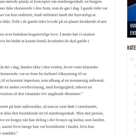
nne metode påstår, at konceptet om statsborgerskab, en borgers
ner ikke eksisterede i den form, som de gør i dag. I gamle tider var
r var kun etableret, fordi militæret fandt det besværligt at
e ikke. Folk i de gamle tider levede på en planet bestående af øer.
Hvo
ek
Pr
Bet
Sa
Hv
n over fortidens bogstavelige love. I stedet bør vi studere
ve for bedre at kunne forstå, hvorledes de skal gælde i
Kate
år det i dag, fandtes ikke i den verden, hvori vores klassiske
ksisterede, var en form for kulturel tilknytning til en
ng til et bestemt imperium, som afhang af en trosmæssig målestok.
de en anden overbevisning, med forsigtighed, udover en
kvisition til den islamiske lov angående dhimmier.”
aseret på faste målestokke, så som at være født i værtslandet,
den ikke den bosiddende ret til statsborgerskab. Men den person,
ve en borger, når han deltog i det livssyn og kultur, som landets
, uanset hvor længe han var bosiddende i landet, hvis han
se områder.”