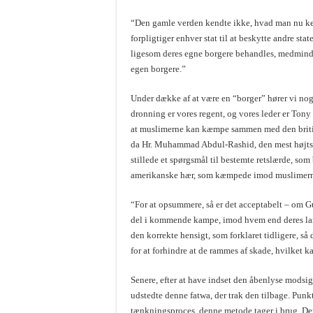
“Den gamle verden kendte ikke, hvad man nu kend
forpligtiger enhver stat til at beskytte andre st
ligesom deres egne borgere behandles, medmindre
egen borgere.”
Under dække af at være en “borger” hører vi nogl
dronning er vores regent, og vores leder er Tony 
at muslimerne kan kæmpe sammen med den britis
da Hr. Muhammad Abdul-Rashid, den mest højts
stillede et spørgsmål til bestemte retslærde, so
amerikanske hær, som kæmpede imod muslimerne 
“For at opsummere, så er det acceptabelt – om G
del i kommende kampe, imod hvem end deres land
den korrekte hensigt, som forklaret tidligere, så 
for at forhindre at de rammes af skade, hvilket k
Senere, efter at have indset den åbenlyse modsige
udstedte denne fatwa, der trak den tilbage. Punk
tænkningsproces, denne metode tager i brug. Den e