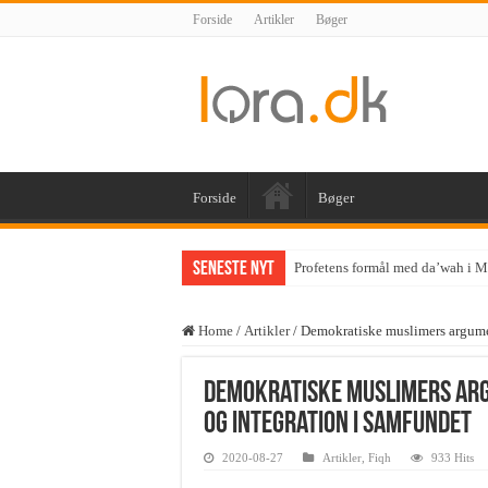
Forside
Artikler
Bøger
Forside
Bøger
Seneste nyt
Betydningen af la i
Home
/
Artikler
/
Demokratiske muslimers argumen
Demokratiske muslimers arg
og integration i samfundet
2020-08-27
Artikler
,
Fiqh
933 Hits