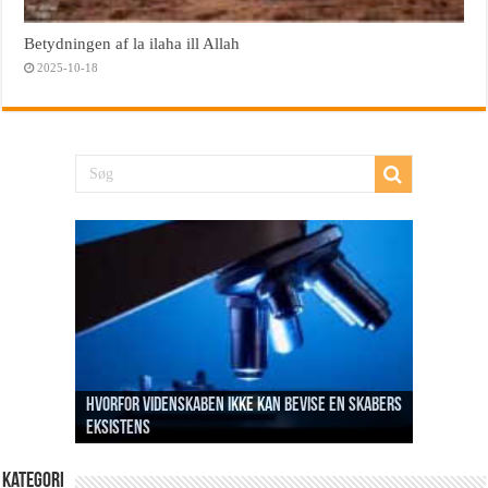
Betydningen af la ilaha ill Allah
2025-10-18
Hvorfor videnskaben ikke kan bevise en Skabers
eksistens
Profetens formål med da’wah i Mekkah
Betydningen af la ilaha ill Allah
Sabr og håbløshed
Hvem skabte så skaberen?
Kategori