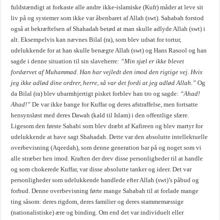
fuldstændigt at forkaste alle andre ikke-islamiske (Kufr) måder at leve sit
liv på og systemer som ikke var åbenbaret af Allah (swt). Sahabah forstod
også at bekræftelsen af Shahadah betød at man skulle adlyde Allah (swt) i
alt. Eksempelvis kan nævnes Bilal (ra), som blev udsat for tortur,
udelukkende for at han skulle benægte Allah (swt) og Hans Rasool og han
sagde i denne situation til sin slaveherre:
“Min sjæl er ikke blevet
fordærvet af Muhammad. Han har vejledt den imod den rigtige vej. Hvis
jeg ikke adlød dine ordrer, herre, så var det fordi at jeg adlød Allah.”
Og
da Bilal (ra) blev ubarmhjertigt pisket forblev han tro og sagde:
“Ahad!
Ahad!”
De var ikke bange for Kuffar og deres afstraffelse, men fortsatte
hensynsløst med deres Dawah (kald til Islam) i den offentlige sfære.
Ligesom den første Sahabi som blev dræbt af Kafireen og blev martyr for
udelukkende at have sagt Shahadah. Dette var den absolutte intellektuelle
overbevisning (Aqeedah), som denne generation bar på og noget som vi
alle stræber hen imod. Kraften der drev disse personligheder til at handle
og som chokerede Kuffar, var disse absolutte tanker og ideer. Det var
personligheder som udelukkende handlede efter Allah (swt)’s påbud og
forbud. Denne overbevisning førte mange Sahabah til at forlade mange
ting såsom: deres rigdom, deres familier og deres stammemæssige
(nationalistiske) ære og binding. Om end det var individuelt eller