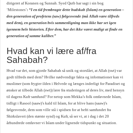
dirigeret af Koranen og Sunnah. Syed Qutb har sagt i sin bog
‘Milestones’
:
“I en tid frembragte dette budskab (Islam) en generation –
den generation af profetens (saw) følgesvende (må Allah være tilfreds
med dem), en generation hvis sammenligning man ikke har set igen
igennem hele historien. Efter dem, har det ikke været muligt at finde en
generation af samme kaliber.”
Hvad kan vi lære af/fra
Sahabah?
Hvad var det, som gjorde Sahabah så unik og storslået, at Allah (swt) var
godt tilfreds med dem? Hvilke nødvendige fakta og informationer kan vi
muslimer (som frygter ilden i Helvede og længes inderligt for Paradiset og
ønsker at tilbede Allah (swt)) lære fra studeringen af deres liv, med hensyn
til dagens Kufr samfund? For netop som Mekka’s folk omfavnede Islam,
tidligt i Rasool (saaw)’s kald til Islam, for at blive hans (saaw)’s
følgesvende, dem som ville stå i spidsen for at befri samfundet fra
Shirkslaveri (den største synd) og Kufr, så ser vi, at i dag i det 20
århundrede omfavner vi Islam under lignende tidspunkt og situation.