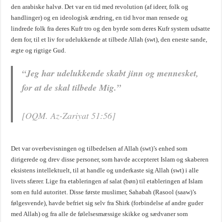
den arabiske halvø. Det var en tid med revolution (af ideer, folk og
handlinger) og en ideologisk ændring, en tid hvor man rensede og
lindrede folk fra deres Kufr tro og den byrde som deres Kufr system udsatte
dem for, til et liv for udelukkende at tilbede Allah (swt), den eneste sande,
ægte og rigtige Gud.
“Jeg har udelukkende skabt jinn og mennesket,
for at de skal tilbede Mig.”
[OQM. Az-Zariyat 51:56]
Det var overbevisningen og tilbedelsen af Allah (swt)’s enhed som
dirigerede og drev disse personer, som havde accepteret Islam og skaberen
eksistens intellektuelt, til at handle og underkaste sig Allah (swt) i alle
livets sfærer. Lige fra etableringen af salat (bøn) til etableringen af Islam
som en fuld autoritet. Disse første muslimer, Sahabah (Rasool (saaw)’s
følgesvende), havde befriet sig selv fra Shirk (forbindelse af andre guder
med Allah) og fra alle de følelsesmæssige skikke og sædvaner som