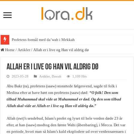
Profetens formål med da’wah i Mekkah
Home
/
Artikler
/
Allah er i live og Han vil aldrig dø
Allah er i live og Han vil aldrig dø
2023-05-28
Artikler
,
Dawah
1,109 Hits
Abu Bakr (ra), profetens (saaw) storartede følgesvend, sagde til folk i
Medina efter at have hørt om profetens (saaw) død:
“O folk! Den som
tilbad Muhammad skal vide at Muhammad er død. Og den som tilbad
Allah skal vide at Allah er i live og Han vil aldrig dø.”
Allah (swt)’s sendebud, Islam’s profet og lyset til hele verden døde 23 år
efter, at han (saaw) modtog den første Wahi (åbenbaring), i Mecca. Det var
en periode, hvori man så Islam’s kald eksplodere ud over verdensarenaen i