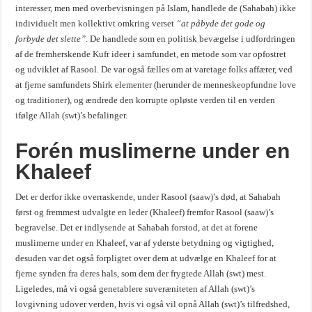
interesser, men med overbevisningen på Islam, handlede de (Sahabah) ikke
individuelt men kollektivt omkring verset
“at påbyde det gode og
forbyde det slette”
. De handlede som en politisk bevægelse i udfordringen
af de fremherskende Kufr ideer i samfundet, en metode som var opfostret
og udviklet af Rasool. De var også fælles om at varetage folks affærer, ved
at fjerne samfundets Shirk elementer (herunder de menneskeopfundne love
og traditioner), og ændrede den korrupte opløste verden til en verden
ifølge Allah (swt)’s befalinger.
Forén muslimerne under en
Khaleef
Det er derfor ikke overraskende, under Rasool (saaw)’s død, at Sahabah
først og fremmest udvalgte en leder (Khaleef) fremfor Rasool (saaw)’s
begravelse. Det er indlysende at Sahabah forstod, at det at forene
muslimerne under en Khaleef, var af yderste betydning og vigtighed,
desuden var det også forpligtet over dem at udvælge en Khaleef for at
fjerne synden fra deres hals, som dem der frygtede Allah (swt) mest.
Ligeledes, må vi også genetablere suveræniteten af Allah (swt)’s
lovgivning udover verden, hvis vi også vil opnå Allah (swt)’s tilfredshed,