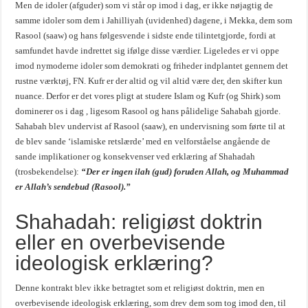
Men de idoler (afguder) som vi står op imod i dag, er ikke nøjagtig de
samme idoler som dem i Jahilliyah (uvidenhed) dagene, i Mekka, dem som
Rasool (saaw) og hans følgesvende i sidste ende tilintetgjorde, fordi at
samfundet havde indrettet sig ifølge disse værdier. Ligeledes er vi oppe
imod nymoderne idoler som demokrati og friheder indplantet gennem det
rustne værktøj, FN. Kufr er der altid og vil altid være der, den skifter kun
nuance. Derfor er det vores pligt at studere Islam og Kufr (og Shirk) som
dominerer os i dag , ligesom Rasool og hans pålidelige Sahabah gjorde.
Sahabah blev undervist af Rasool (saaw), en undervisning som førte til at
de blev sande ‘islamiske retslærde’ med en velforståelse angående de
sande implikationer og konsekvenser ved erklæring af Shahadah
(trosbekendelse):
“Der er ingen ilah (gud) foruden Allah, og Muhammad
er Allah’s sendebud (Rasool).”
Shahadah: religiøst doktrin
eller en overbevisende
ideologisk erklæring?
Denne kontrakt blev ikke betragtet som et religiøst doktrin, men en
overbevisende ideologisk erklæring, som drev dem som tog imod den, til