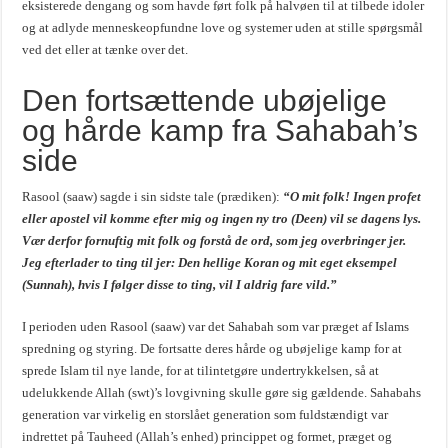
eksisterede dengang og som havde ført folk på halvøen til at tilbede idoler
og at adlyde menneskeopfundne love og systemer uden at stille spørgsmål
ved det eller at tænke over det.
Den fortsættende ubøjelige
og hårde kamp fra Sahabah’s
side
Rasool (saaw) sagde i sin sidste tale (prædiken):
“O mit folk! Ingen profet
eller apostel vil komme efter mig og ingen ny tro (Deen) vil se dagens lys.
Vær derfor fornuftig mit folk og forstå de ord, som jeg overbringer jer.
Jeg efterlader to ting til jer: Den hellige Koran og mit eget eksempel
(Sunnah), hvis I følger disse to ting, vil I aldrig fare vild.”
I perioden uden Rasool (saaw) var det Sahabah som var præget af Islams
spredning og styring. De fortsatte deres hårde og ubøjelige kamp for at
sprede Islam til nye lande, for at tilintetgøre undertrykkelsen, så at
udelukkende Allah (swt)’s lovgivning skulle gøre sig gældende. Sahabahs
generation var virkelig en storslået generation som fuldstændigt var
indrettet på Tauheed (Allah’s enhed) princippet og formet, præget og